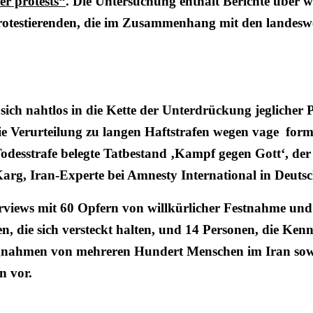
er protests“
. Die Untersuchung enthält Berichte über w
otestierenden, die im Zusammenhang mit den landesw
ich nahtlos in die Kette der Unterdrückung jeglicher P
ie Verurteilung zu langen Haftstrafen wegen vage form
 Todesstrafe belegte Tatbestand ‚Kampf gegen Gott‘, d
r Karg, Iran-Experte bei Amnesty International in Deuts
erviews mit 60 Opfern von willkürlicher Festnahme und
, die sich versteckt halten, und 14 Personen, die Ken
lungnahmen von mehreren Hundert Menschen im Iran so
n vor.