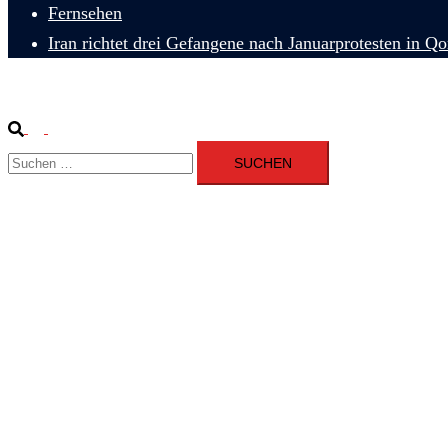
Fernsehen
Iran richtet drei Gefangene nach Januarprotesten in Q
Suche
Menü
Suchen
umschalten
nach: