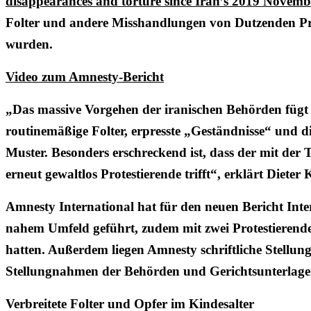
disappearances and torture since Iran’s 2019 Novemb
Folter und andere Misshandlungen von Dutzenden Pr
wurden.
Video zum Amnesty-Bericht
„Das massive Vorgehen der iranischen Behörden fügt s
routinemäßige Folter, erpresste „Geständnisse“ und d
Muster. Besonders erschreckend ist, dass der mit der
erneut gewaltlos Protestierende trifft“, erklärt Diete
Amnesty International hat für den neuen Bericht Int
nahem Umfeld geführt, zudem mit zwei Protestierenden
hatten. Außerdem liegen Amnesty schriftliche Stel
Stellungnahmen der Behörden und Gerichtsunterlage
Verbreitete Folter und Opfer im Kindesalter