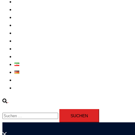
Intern
Atomprogramm
Widerstand
Nahen Osten
Wirtschaft
Presseerklärung
Filme
Über Uns
فارسی
Deutsch
Fernsehen
Iran richtet drei Gefangene nach Januarprotesten in Qom hin
Suche
Suchen
nach:
Menü