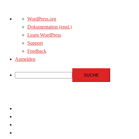
Über
WordPress.org
WordPress
Dokumentation (engl.)
Learn WordPress
Support
Feedback
Anmelden
Suche
Zum
Inhalt
springen
Menschenrechte
Experten
Terrorismus
Fundamentalismus