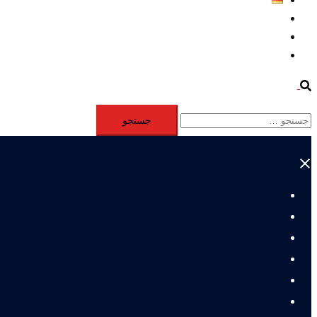
Aktivität
Mitglieder
#12877 (بدون عنوان)
Search
جستجو
برای:
Close
menu