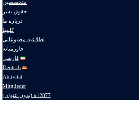
متخصصين
حقوق بشر
درباره ما
كليپها
اطلاعيه مطبوعاتي
خاورميانه
فارسی
Deutsch
Aktivität
Mitglieder
#12877 (بدون عنوان)