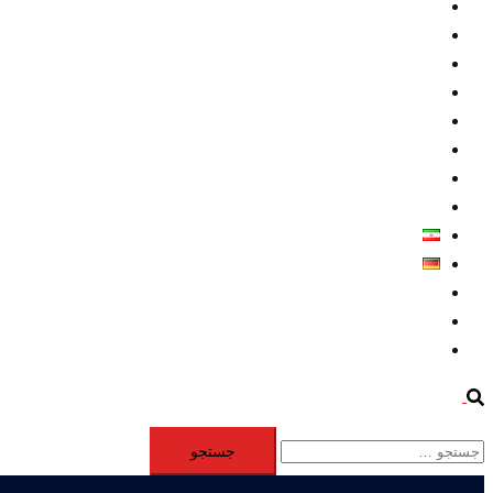
داخلي/ تاریخی
تروريسم
متخصصين
حقوق بشر
درباره ما
كليپها
اطلاعيه مطبوعاتي
خاورميانه
فارسی
Deutsch
Aktivität
Mitglieder
#12877 (بدون عنوان)
Search
جستجو
برای: