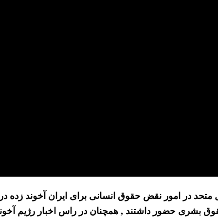
تحد در امور نقض حقوق انسانی برای ایران آخوند زده در
حقوق بشری حضور داشتند , همچنان در راس اخبار رژیم آخون