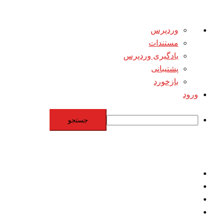
درباره
وردپرس
وردپرس
مستندات
یادگیری وردپرس
پشتیبانی
بازخورد
ورود
جستجو
Skip
to
content
اقتصاد
مقاومت
برنامه هسته‌اي
بنيادگرايي