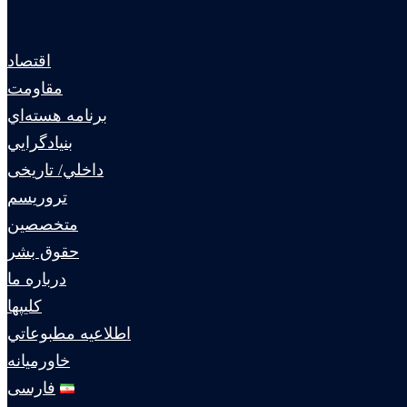
اقتصاد
مقاومت
برنامه هسته‌اي
بنيادگرايي
داخلي/ تاریخی
تروريسم
متخصصين
حقوق بشر
درباره ما
كليپها
اطلاعيه مطبوعاتي
خاورميانه
فارسی