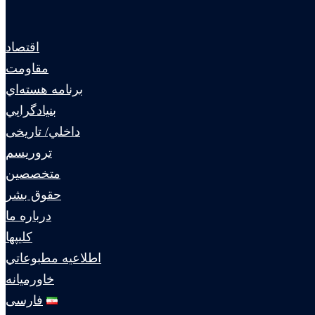
اقتصاد
مقاومت
برنامه هسته‌اي
بنيادگرايي
داخلي/ تاریخی
تروريسم
متخصصين
حقوق بشر
درباره ما
كليپها
اطلاعيه مطبوعاتي
خاورميانه
فارسی