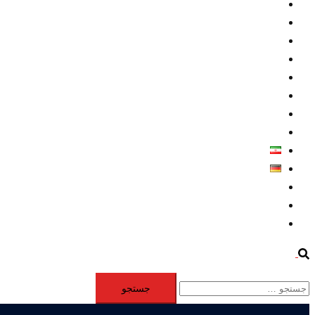
داخلي/ تاریخی
تروريسم
متخصصين
حقوق بشر
درباره ما
كليپها
اطلاعيه مطبوعاتي
خاورميانه
فارسی
Deutsch
Aktivität
Mitglieder
#12877 (بدون عنوان)
Search
جستجو
برای: