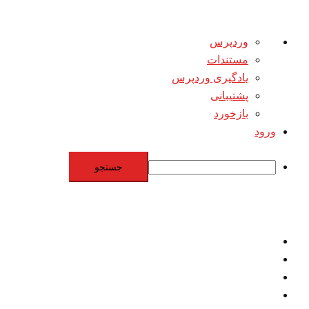
درباره
وردپرس
وردپرس
مستندات
یادگیری وردپرس
پشتیبانی
بازخورد
ورود
جستجو
Skip
to
content
اقتصاد
مقاومت
برنامه هسته‌اي
بنيادگرايي