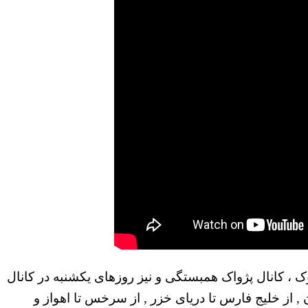
از ساعت ۲۰ بوقت اروپای مرکزی در شبکه فیسبوک ، کانال پژواک همبستگی و نیز روزهای یکشنبه در کانال
میهن مان , از خلیج فارس تا دریای خزر , از سرخس تا اهواز و