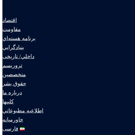
اقتصاد
مقاومت
برنامه هسته‌اي
بنيادگرايي
داخلي/ تاریخی
تروريسم
متخصصين
حقوق بشر
درباره ما
كليپها
اطلاعيه مطبوعاتي
خاورميانه
فارسی