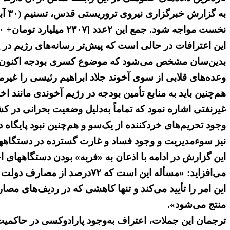
نخست مواجه شود. جمع این ۲عدد [۲‌۳۰۷ میلیارد تومان+ ۳۴۰میلیارد تومان]، کسری بی‌سابقهٔ ۲‌۶۴۷ میلیارد تومانی را نتیجه می‌دهد که عدد به‌شدت نگران‌کننده‌ای است».
این اعترافات در حالی است که پیش‌تر رسانه‌های رژیم در یک کر همآهنگ کسری بودج
بدین‌سان مشخص می‌شود که موضوع کسری بودجه اکنون به 
وعده‌های قلابی از سوی آخوند جلاد ابراهیم رئیسی را غیرم
هم‌چنین باید به منابع تأمین بودجه در رژیم آخوندی مانن
غیرنفتی اشاره نمود که تماماً به‌دلیل وضعیت بحرانی در ک
وجود تحریم‌های خردکننده از یک‌سو و هم‌چنین نبود پایگ
نیز سوء‌مدیریت و وجود فساد و غارت گسترده در دستگاه
این گزارش در ادامه با اذعان به «فربه» بودن دستگاههای
می‌افزاید: «مسأله این است 
منتج می‌شود».
ترجمان این جملات، اعتراف به‌وجود پارادوکسی در حاکمیت