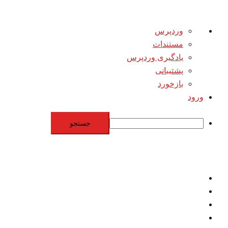
درباره
وردپرس
وردپرس
مستندات
یادگیری وردپرس
پشتیبانی
بازخورد
ورود
جستجو
Skip
to
content
اقتصاد
مقاومت
برنامه هسته‌اي
بنيادگرايي