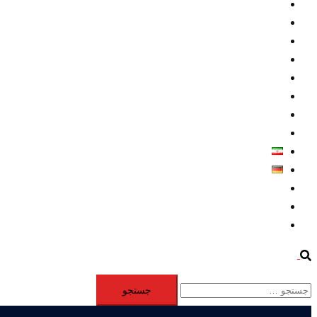
داخلي/ تاریخی
تروريسم
متخصصين
حقوق بشر
درباره ما
كليپها
اطلاعيه مطبوعاتي
خاورميانه
فارسی
Deutsch
Aktivität
Mitglieder
#12877 (بدون عنوان)
Search
جستجو
برای: