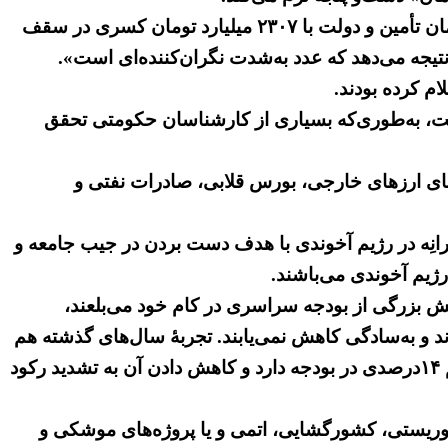
به گزارش خبرگزاری نیروی تروریستی قدس، تسنیم (۳۰ آبان ۱۴۰۰): «پیش‌بینی می‌شود تا آخر سال، ۵‌۶۳۰ میلیارد تومان تأمین و دولت با ۲‌۳۰۷ میلیارد تومان کسری در سقف
ت، به‌طوری‌که بسیاری از کارشناسان حکومتی تحقق
بهای ارزهای خارجی، بورس قلابی، صادرات نفتی و
رانِه در رژیم آخوندی با هدف دست بردن در جیب جامعه و
یم آخوندی می‌باشند.
خش بزرگی از بودجه سراسری در کام خود می‌بلعند،
شدیدی دارند و به‌سادگی کاهش نمی‌یابند. تجربهٔ سال‌های گذشته هم
این امر را تأیید می‌کند و تنها کاهشی که در ردیف‌های مصارف می‌توان داشت، مربوط به بودجهٔ عمرانی است که سهم ۱۴درصدی در بودجه دارد و کاهش دادن آن به تشدید رکود
روریستی، کشورگشایی، اتمی و یا پروژه‌های موشکی و