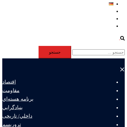
Deutsch
Aktivität
Mitglieder
#12877 (بدون عنوان)
Search
جستجو
برای:
Close
menu
اقتصاد
مقاومت
برنامه هسته‌اي
بنيادگرايي
داخلي/ تاریخی
تروريسم