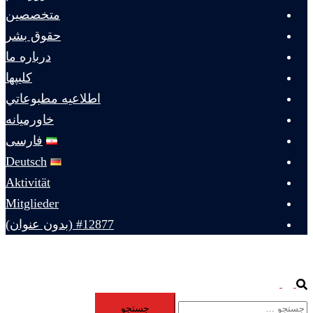
متخصصين
حقوق بشر
درباره ما
كليپها
اطلاعيه مطبوعاتي
خاورميانه
فارسی
Deutsch
Aktivität
Mitglieder
#12877 (بدون عنوان)
Toggle
Search
جستجو
menu