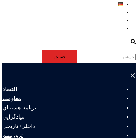
Deutsch
Aktivität
Mitglieder
#12877 (بدون عنوان)
Search
جستجو
برای:
Close
menu
اقتصاد
مقاومت
برنامه هسته‌اي
بنيادگرايي
داخلي/ تاریخی
تروريسم