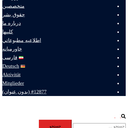
متخصصين
حقوق بشر
درباره ما
كليپها
اطلاعيه مطبوعاتي
خاورميانه
فارسی
Deutsch
Aktivität
Mitglieder
#12877 (بدون عنوان)
Toggle
Search
جستجو
menu