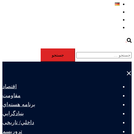
Deutsch
Aktivität
Mitglieder
#12877 (بدون عنوان)
Search
جستجو
برای:
Close
menu
اقتصاد
مقاومت
برنامه هسته‌اي
بنيادگرايي
داخلي/ تاریخی
تروريسم