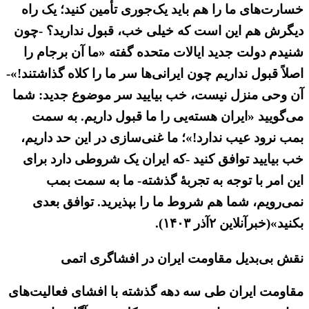
خسارت‌های ما را هم باید یک‌جوری تأمین کنید؛ یک راه
دیگرش هم این است که خیلی خب، قبول ندارید؟ -چون
شنیدم دولت جدید ایالات متحده گفته «ما آن برجام را
اصلاً قبول نداریم چون ایرانی‌ها سر ما را کلاه گذاشتند!»-
آن وحی منزل نیست، خب بیایید سر موضوع جدید: شما
می‌گویید «ایران هسته‌یی را ما قبول داریم. به سمت
بمب نرود عیب ندارد!»؛ ما غنی‌سازی در این حد داریم،
خب بیایید توافق کنید -که ایران یک شروطی دارد برای
این امر با توجه به تجربهٔ گذشته- ما به سمت بمب
نمی‌رویم، شما هم شروط ما را بپذیرید. توافق بعدی
بکنید»(خبرآنلاین ۲آذر ۱۴۰۳).
نقش بی‌بدیل مقاومت ایران در افشاگری اتمی
مقاومت ایران طی سه دهه گذشته با افشای فعالیت‌های