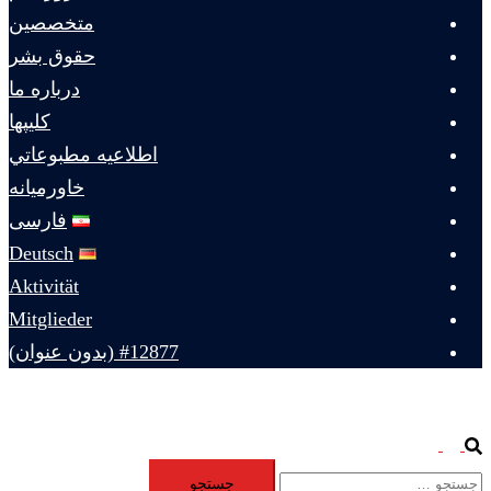
متخصصين
حقوق بشر
درباره ما
كليپها
اطلاعيه مطبوعاتي
خاورميانه
فارسی
Deutsch
Aktivität
Mitglieder
#12877 (بدون عنوان)
Toggle
Search
جستجو
menu