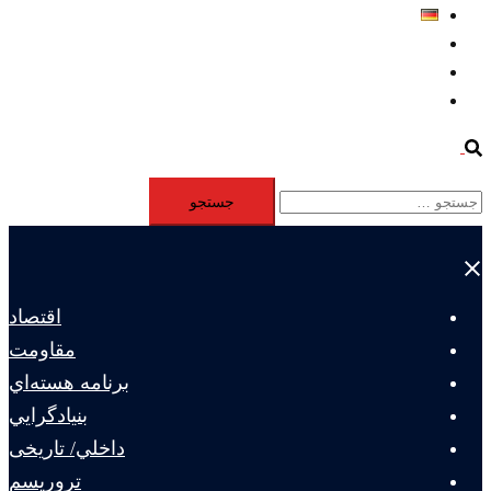
Deutsch
Aktivität
Mitglieder
#12877 (بدون عنوان)
Search
جستجو
برای:
Close
menu
اقتصاد
مقاومت
برنامه هسته‌اي
بنيادگرايي
داخلي/ تاریخی
تروريسم