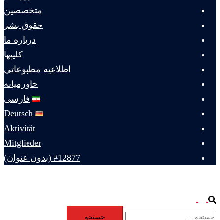
متخصصين
حقوق بشر
درباره ما
كليپها
اطلاعيه مطبوعاتي
خاورميانه
فارسی
Deutsch
Aktivität
Mitglieder
#12877 (بدون عنوان)
Toggle
Search
جستجو
menu