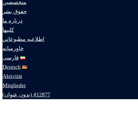
متخصصين
حقوق بشر
درباره ما
كليپها
اطلاعيه مطبوعاتي
خاورميانه
فارسی
Deutsch
Aktivität
Mitglieder
#12877 (بدون عنوان)