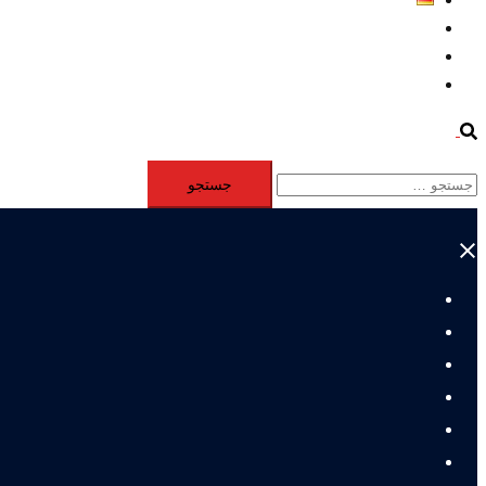
Aktivität
Mitglieder
#12877 (بدون عنوان)
Search
جستجو
برای:
Close
menu