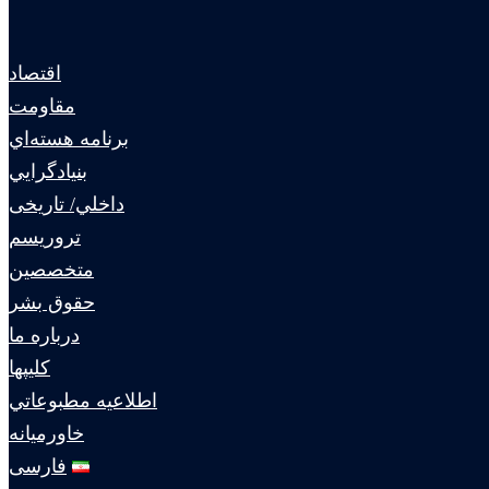
اقتصاد
مقاومت
برنامه هسته‌اي
بنيادگرايي
داخلي/ تاریخی
تروريسم
متخصصين
حقوق بشر
درباره ما
كليپها
اطلاعيه مطبوعاتي
خاورميانه
فارسی