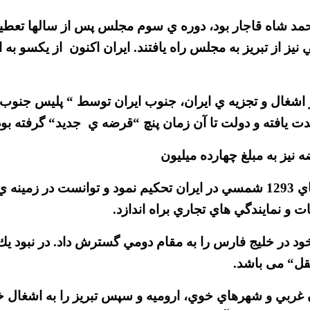
حمد شاه قاجار بود، دوره ي سوم مجلس پس از سالها تعطيل
 نيز از تبريز به مجلس راه يافتند. ايران اكنون از يكسو 
 انگليس، مبني بر اشغال و تجزيه ي ايران، جنوب ايران توسط “ پ
ت يافته و دولت تا آن زمان پنچ “قرضه ي جديد“ گرفته بود
 نيز به مبلغ چهارده ميليون
روبل طلا از روسيه بودند. آلمان نيز مواضع خود را در سالهاي 1293 شمسي در ايرا
و نمايندگي هاي تجاري براه اندازد.
ود در خليج فارس را به مقام دومي گسترش داد. در نبود ي
قل“ می باشد.
 غربي و شهرهاي خوي، اروميه و سپس تبريز را به اشغال خود