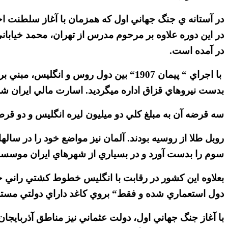
در آستانه ي جنگ جهاني اول كه همزمان با آغاز سلطنت ا
در اين دوره علاوه بر مرحوم مدرس از تهران، محمد خياباني
در آمده است.
با اجراي “ پيمان 1907“ بين دول روس و
بدست نيروهاي قزاق اداره ميگرديد. اسارت مالي ايران شد
سه قرضه آن به مبلغ كلي دو ميليون ليره انگليس و دو قرضه
سوم را بدست آورد و در بسياري از شهرهاي ايران موسسات 
بعلاوه اين كشور در رقابت با انگليس خطوط كشتي راني خ
دول استعماري شده و فقط“ بروي كاغد داراي دولتي مست
با آغاز جنگ جهاني اول، دولت عثماني نيز مناطق آذربايجان