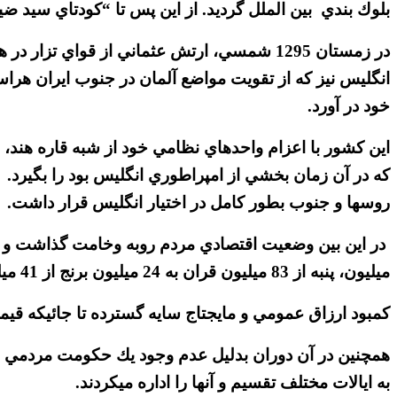
بلوك بندي بين الملل گرديد. از اين پس تا “كودتاي سيد ضي
در زمستان 1295 شمسي، ارتش عثماني از قوا
انگليس نيز كه از تقويت مواضع آلمان در جنوب ايران هر
خود در آورد.
اين كشور با اعزام واحدهاي نظامي خود از شبه قاره هند، 
كه در آن زمان بخشي از امپراطوري انگليس بود را بگيرد. 
روسها و جنوب بطور كامل در اختيار انگليس قرار داشت.
ميليون، پنبه از 83 ميليون قران به 24 ميليون برنج از 41 ميليون قران به 24 ميليون“ كاهش يافته بود.
كمبود ارزاق عمومي و مايجتاج سايه گسترده تا جائيكه قيمت نان 12 تا 15 برابر افزايش ي
همچنين در آن دوران بدليل عدم وجود يك حكومت مردمي و م
به ايالات مختلف تقسيم و آنها را اداره ميكردند.