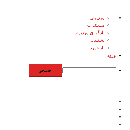
درباره
وردپرس
وردپرس
مستندات
یادگیری وردپرس
پشتیبانی
بازخورد
ورود
جستجو
Skip
to
content
اقتصاد
مقاومت
برنامه هسته‌اي
بنيادگرايي