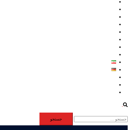
داخلي/ تاریخی
تروريسم
متخصصين
حقوق بشر
درباره ما
كليپها
اطلاعيه مطبوعاتي
خاورميانه
فارسی
Deutsch
Aktivität
Mitglieder
#12877 (بدون عنوان)
Search
جستجو
برای: