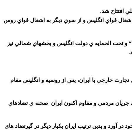
ي افتتاح شد.
به اشغال قواي انگليس و از سوي ديگر به اشغال قواي روس
ليس جنوب“ و تحت الحمايه ي دولت انگليس و بخشهاي شمالي نيز
.
ن تحكيم نمود و توانست در زمينه ي تجارت خارجي با ايران، پس از روسيه و انگليس مقام
ك جريان مردمي و مقاوم اكنون ايران صحنه ي تضادهاي
 در آورد و بدين ترتيب ايران يكبار ديگر در گيرتضاد های