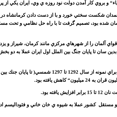
اء“ و بروي كار آمدن دولت نود روزه ي وي، ايران يكي از پر
ي تزار در همدان شكست سختي خورد و با از دست دادن كرمانشاه
اسان شده بود، تصميم گرفت تا با راه حل نظامي و تحت مس
قواي آلمان را از شهرهاي مرکزي مانند كرمان، شيراز و يز
بدين سان تا پايان جنگ بين الملل اول ايران عملا به دو 
افته بود.
ستقل كشور عملا به شيوه ي خان خاني و فئوداليسم اداره 