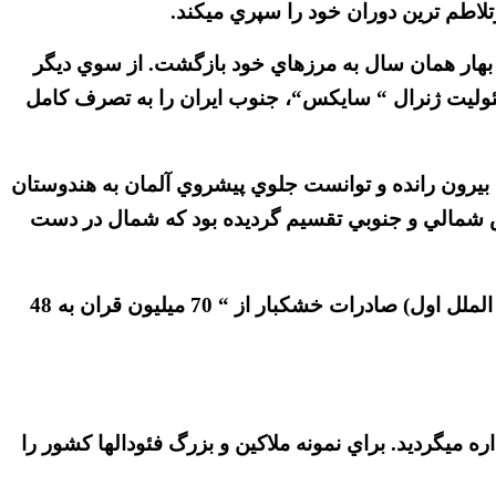
تلاطم ترين دوران خود را سپري ميكند.
 در بهار همان سال به مرزهاي خود بازگشت. از سوي ديگر
ئوليت ژنرال “ سايكس“، جنوب ايران را به تصرف كامل
د بيرون رانده و توانست جلوي پيشروي آلمان به هندوستان
بخش شمالي و جنوبي تقسيم گرديده بود كه شمال در دست
در اين بين وضعيت اقتصادي مردم روبه وخامت گذاشت و براي نمونه از سال 1292 تا 1297 شمسي( تا پايان جنك بين الملل اول) صادرات خشكبار از “ 70 ميليون قران به 48
ميگرديد. براي نمونه ملاكين و بزرگ فئودالها كشور را