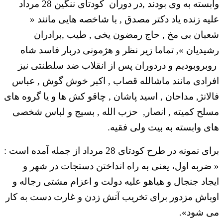
وابسته به وی بودند ,در دوران کودتای ننگین 28 مرداد
علیه زنده یاد دکتر مصدق , با شاخصه هایی مانند «
شعبان بی مخ , حاج رمضون یخی , طیب ,برادران
رشیدیان », تماما زیر نظر و هژمونی دربار فاسد شاه
روبروبودیم و دردوران پس از انقلاب ضد سلطنتی نیز
افرادی مانند ماشالله قصاب , اکبر خوش گوش , عباس
فالانژ, مداحان , اسید پاشان , چاقو کش ها و یا گروه های
مسلح کمیته , انصار, حزب الله , بسیج و لباس شخصی
های وابسته به بیت ولی فقیه.
برای نمونه در طرح کودتای 28 مرداد از جمله آمده است :
« ضربه اول، یعنی به راه انداختن دستجات در شهر و
ایجاد جنجال و هیاهو علیه دولت و اعزام مشتی رجاله و
اوباش مزدور برای تخریب آتش زدن و غارت دست به کار
می شود».