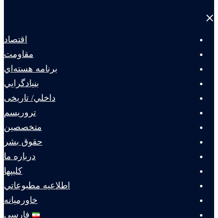
Close
menu
اقتصاد
مقاومت
برنامه هسته‌اي
بنيادگرايي
داخلي/ تاریخی
تروريسم
متخصصين
حقوق بشر
درباره ما
كليپها
اطلاعيه مطبوعاتي
خاورميانه
فارسی