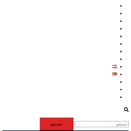
داخلي/ تاریخی
تروريسم
متخصصين
حقوق بشر
درباره ما
كليپها
اطلاعيه مطبوعاتي
خاورميانه
فارسی
Deutsch
Aktivität
Mitglieder
#12877 (بدون عنوان)
Search
جستجو
برای: