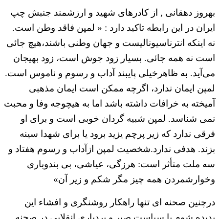
بهروز دهقانی , از کادرهای شهید و ارزشمند جنبش چپ
ایران در این رابطه تاکید دارد : « لمپن فاقد وطن است.
نه اينکه انترناسيوناليست و جهان وطنی باشند،هيچ جائی
است نه همه جائی. بسيار زود جوش است، زود بهيجان
می‌آيد. به ظاهرخيلی پايبند آداب و رسوم و ناموس است.
لمپن ايمان ندارد، اگرچه ممكن است ايمان مذهبی
آميخته به خرافات داشته باشد اما به هيچوجه وفا و محبت
نمی شناسد. لمپن شبيه گردان خوبی است و برای او
فرقی ندارد كه زير پرچم يزيد برود يا برای شهدا سينه
بزند. هدفی ندارد.شخصيت لمپن ازآداب و رسوم هفتاد و
سه ملت متأثر است: هرزگی، عياشی، بی بندوباری
وخوارشمردن همه چيز مگر شكم و زير آن»
درچنین صحنه ای تنها راهکار روشنگری و افشاء این
پدیده شوم با سیاست صبر و بردباری انقلابی در صحنه