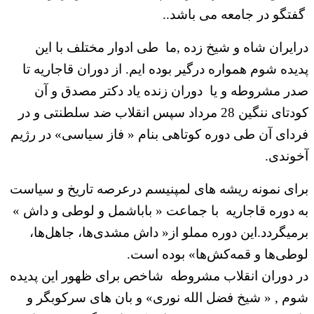
گفتگو در جامعه می باشد..
درایران شاه و شیخ زده ,ما طی ادوار مختلف با این
پدیده شوم همواره درگیر بوده ایم. از دوران قاجاریه تا
صدر مشروطه و یا دوران زنده یاد دکتر مصدق و آن
کودتای ننگین 28 مرداد سپس انقلاب ضد سلطنتی و در
فردای آن طی دوره کوتاهی بنام « فاز سیاسی» در رژیم
آخوندی.
برای نمونه ریشه های لمپنیسم درعرصه تاریخ و سیاست
به دوره قاجاریه با جماعت « باباشمل و لوطی و داش »
برمیگردد.این دوره مملو از« داش مشدی‌ها، جاهل‌‌ها،
لوطی‌ها و قمه‌کش‌ها» بوده است.
در دوران انقلاب مشروطه شاخص برای ظهور این پدیده
شوم , « شیخ فضل الله نوری» و بان های سرکوبگر و