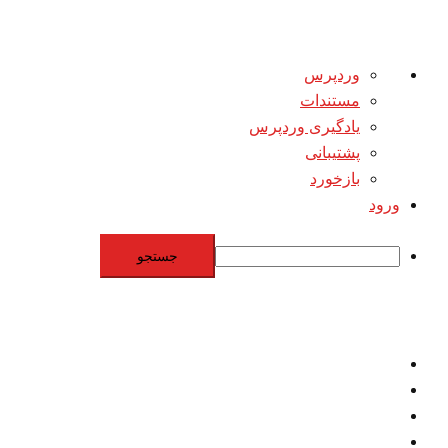
درباره
وردپرس
وردپرس
مستندات
یادگیری وردپرس
پشتیبانی
بازخورد
ورود
جستجو
Skip
to
content
اقتصاد
مقاومت
برنامه هسته‌اي
بنيادگرايي