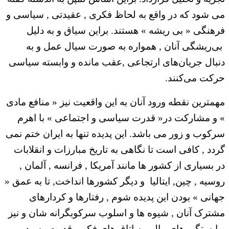
می شود که در واقع به لحاظ فکری , عقیدتی , سیاسی و
فرهنگی « بی ریشه » هستند. براین سیاق و به دلیل
بی‌ریشگی آنان , همواره به صورت سیال عمل و به
دنبال جریان‌های ارتجاعی ,عقب مانده و وابسته سیاسی
حرکت می‌کنند.
مهمترین نقطه ورود آنان به این واقعیت نیز « منافع مادی
» و مشارکت در« قدرت سیاسی و اجتماعی » با اهرم
سرکوب و زور می باشد. این پدیده تنها به ایران ختم نمی
گردد , کافی است تا نگاهی به تاریخ مبارزات و انقلابات
در بسیاری از کشور ها مانند آمریکا , فرانسه , آلمان ,
روسیه , چین, ایتالیا و دیگر کشورها انداخت, تا به عمق «
جهانی » بودن این پدیده شوم , رفتارها و کردارهای
مشترک آنان , شیوه ها و اسلوب سرکوبگرانه شان و نیز
وابستگی های مالی به اتاق های فکر و قدرت رسید.