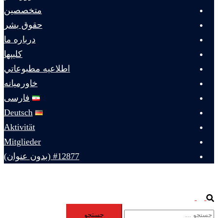
متخصصين
حقوق بشر
درباره ما
كليپها
اطلاعيه مطبوعاتي
خاورميانه
فارسی
Deutsch
Aktivität
Mitglieder
#12877 (بدون عنوان)
Toggle
Search
جستجو
menu