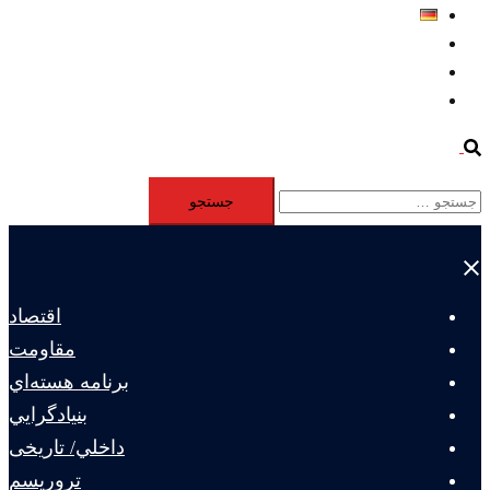
Deutsch
Aktivität
Mitglieder
#12877 (بدون عنوان)
Search
جستجو
برای:
Close
menu
اقتصاد
مقاومت
برنامه هسته‌اي
بنيادگرايي
داخلي/ تاریخی
تروريسم