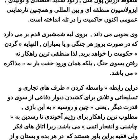
سقوط ارزش پول ملی , رکود شدید اقتصادی و تولیدی ,
ایزولاسیون منطقه ای و بین المللی و همچنین نارضایتی
عمومی اکنون حاکمیت را در تله انداخته است.
وی بخوبی می داند , بروی لبه شمشیری قدم بر می دارد
که در صورت بروز هر جنگی و یا بمباران , النهایه « گردن
» حکومت را خواهد برید, لذا منطقی ترین راهکار نه
رفتن بسوی جنگ , بلکه همان ورود خفت بار به « مذاکره
» می باشد.
دراین رابطه « واسطه کردن » طرف های تجاری و
تسلیحاتی و تلاش برای کشیدن دیوار دفاعی از سوی دو
قدرت دیگر , یعنی « چین و روسیه » به این بازی ,
مطلوب ترین راهکار برای رژیم آخوندی تا رسدین به «
چاشنی و انفجار اتمی » می باشد, زیرا اتاق های فکر
ولی فقیه براین باور هستند که در هر بده و بستان و از