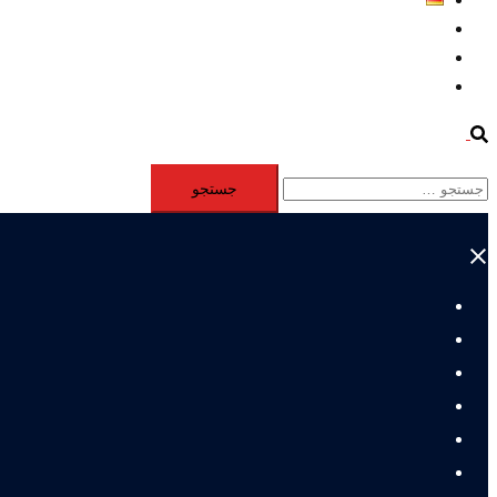
Aktivität
Mitglieder
#12877 (بدون عنوان)
Search
جستجو
برای:
Close
menu