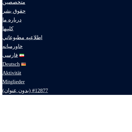
متخصصين
حقوق بشر
درباره ما
كليپها
اطلاعيه مطبوعاتي
خاورميانه
فارسی
Deutsch
Aktivität
Mitglieder
#12877 (بدون عنوان)