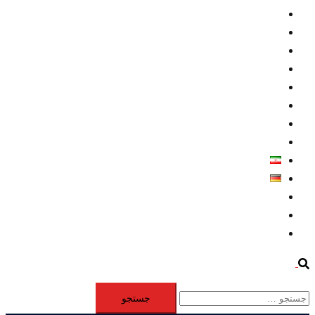
داخلي/ تاریخی
تروريسم
متخصصين
حقوق بشر
درباره ما
كليپها
اطلاعيه مطبوعاتي
خاورميانه
فارسی
Deutsch
Aktivität
Mitglieder
#12877 (بدون عنوان)
Search
جستجو
برای: