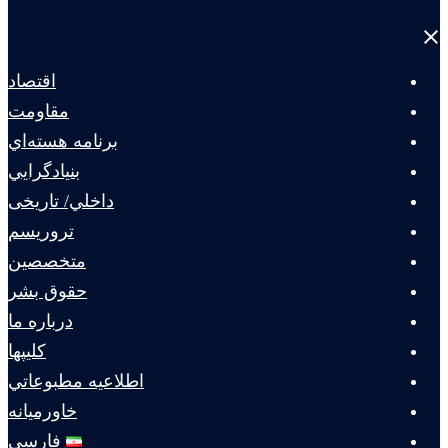
Close
menu
اقتصاد
مقاومت
برنامه هسته‌اي
بنيادگرايي
داخلي/ تاریخی
تروريسم
متخصصين
حقوق بشر
درباره ما
كليپها
اطلاعيه مطبوعاتي
خاورميانه
فارسی