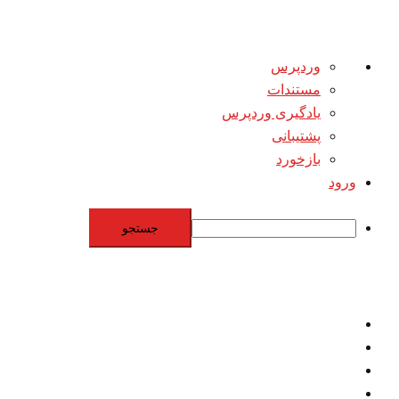
درباره
وردپرس
وردپرس
مستندات
یادگیری وردپرس
پشتیبانی
بازخورد
ورود
جستجو
Skip
to
content
اقتصاد
مقاومت
برنامه هسته‌اي
بنيادگرايي