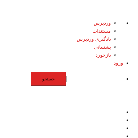
درباره
وردپرس
وردپرس
مستندات
یادگیری وردپرس
پشتیبانی
بازخورد
ورود
جستجو
Skip
to
content
اقتصاد
مقاومت
برنامه هسته‌اي
بنيادگرايي