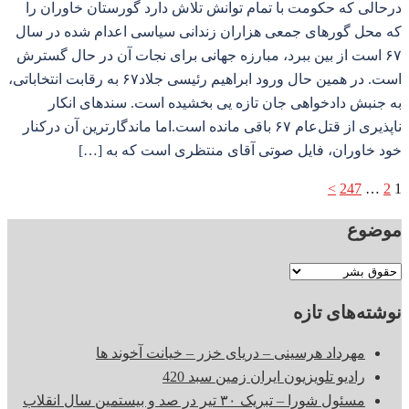
درحالی که حکومت با تمام توانش تلاش دارد گورستان خاوران را
که محل گورهای جمعی هزاران زندانی سیاسی اعدام شده در سال
۶۷ است از بین ببرد، مبارزه جهانی برای نجات آن در حال گسترش
است. در همین حال ورود ابراهیم رئیسی جلاد۶۷ به رقابت انتخاباتی،
به جنبش دادخواهی جان تازه یی بخشیده است. سندهای انکار
ناپذیری از قتل‌عام ۶۷ باقی مانده است.اما ماندگارترین آن درکنار
خود خاوران، فایل صوتی آقای منتظری است که به […]
صفحه‌بندی
>
247
…
2
1
نوشته‌ها
موضوع
موضوع
نوشته‌های تازه
مهرداد هرسینی – دریای خزر – خیانت آخوند ها
رادیو تلویزیون ایران زمین سبد 420
مسئول شورا – تبریک ۳۰ تیر در صد و بیستمین سال انقلاب