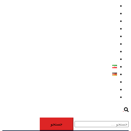
داخلي/ تاریخی
تروريسم
متخصصين
حقوق بشر
درباره ما
كليپها
اطلاعيه مطبوعاتي
خاورميانه
فارسی
Deutsch
Aktivität
Mitglieder
#12877 (بدون عنوان)
Search
جستجو
برای: