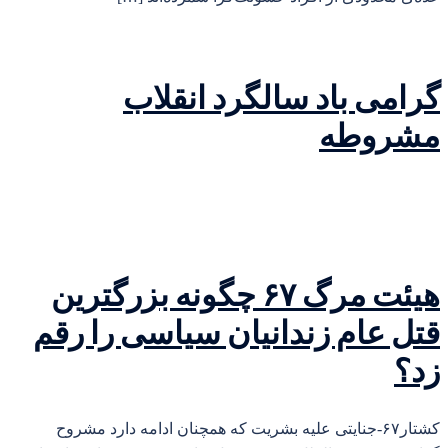
گرامی باد سالگرد انقلاب
مشروطه
هیئت‌ مرگ ۶۷ چگونه بزرگترین
قتل عام زندانیان سیاسی را رقم
زد؟
کشتار۶۷-جنایتی علیه بشریت که همچنان ادامه دارد مشروح