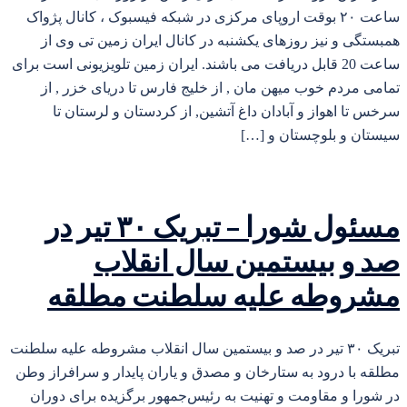
ساعت ۲۰ بوقت اروپای مرکزی در شبکه فیسبوک ، کانال پژواک
همبستگی و نیز روزهای یکشنبه در کانال ایران زمین تی وی از
ساعت 20 قابل دریافت می باشند. ایران زمین تلویزیونی است برای
تمامی مردم خوب میهن مان , از خلیج فارس تا دریای خزر , از
سرخس تا اهواز و آبادان داغ آتشین, از کردستان و لرستان تا
سیستان و بلوچستان و […]
مسئول شورا – تبریک ۳۰ تیر در
صد و بیستمین سال انقلاب
مشروطه علیه سلطنت مطلقه
تبریک ۳۰ تیر در صد و بیستمین سال انقلاب مشروطه علیه سلطنت
مطلقه با درود به ستارخان و مصدق و یاران پایدار و سرافراز وطن
در شورا و مقاومت و تهنیت به رئیس‌جمهور برگزیده برای دوران