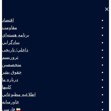
Close
menu
اقتصاد
مقاومت
برنامه هسته‌اي
بنيادگرايي
داخلي/ تاریخی
تروريسم
متخصصين
حقوق بشر
درباره ما
كليپها
اطلاعيه مطبوعاتي
خاورميانه
فارسی