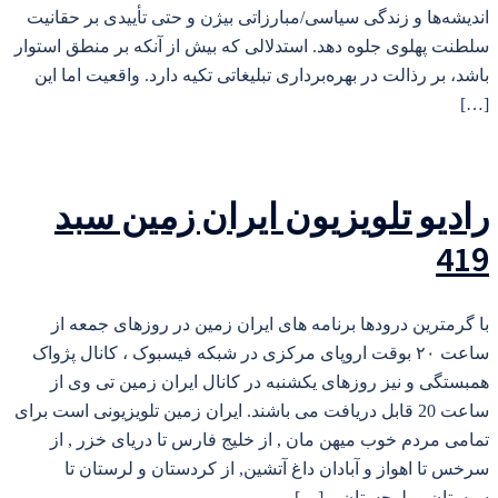
اندیشه‌ها و زندگی سیاسی/مبارزاتی بیژن و حتی تأییدی بر حقانیت
سلطنت پهلوی جلوه دهد. استدلالی که بیش از آنکه بر منطق استوار
باشد، بر رذالت در بهره‌برداری تبلیغاتی تکیه دارد. واقعیت اما این
[…]
رادیو تلویزیون ایران زمین سبد
419
با گرمترین درودها برنامه های ایران زمین در روزهای جمعه از
ساعت ۲۰ بوقت اروپای مرکزی در شبکه فیسبوک ، کانال پژواک
همبستگی و نیز روزهای یکشنبه در کانال ایران زمین تی وی از
ساعت 20 قابل دریافت می باشند. ایران زمین تلویزیونی است برای
تمامی مردم خوب میهن مان , از خلیج فارس تا دریای خزر , از
سرخس تا اهواز و آبادان داغ آتشین, از کردستان و لرستان تا
سیستان و بلوچستان و […]