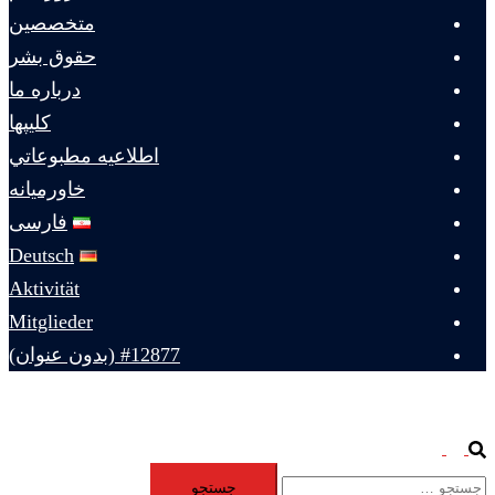
متخصصين
حقوق بشر
درباره ما
كليپها
اطلاعيه مطبوعاتي
خاورميانه
فارسی
Deutsch
Aktivität
Mitglieder
#12877 (بدون عنوان)
Toggle
Search
جستجو
menu