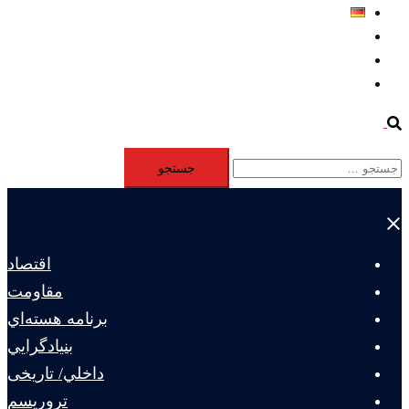
Deutsch
Aktivität
Mitglieder
#12877 (بدون عنوان)
Search
جستجو
برای:
Close
menu
اقتصاد
مقاومت
برنامه هسته‌اي
بنيادگرايي
داخلي/ تاریخی
تروريسم