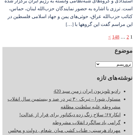
استبدادی و گروه‌های شبه‌نظامی وابسته به رژیم ایران برگزار شده
است. ترزی با اشاره به حضور نمایندگان حزب‌الله لبنان، حماس،
کتائب حزب‌الله عراق، حوثی‌های یمن و جهاد اسلامی فلسطین در
این مراسم گفت این گروهها با […]
صفحه‌بندی
>
148
…
2
1
نوشته‌ها
موضوع
موضوع
نوشته‌های تازه
رادیو تلویزیون ایران زمین سبد 420
مسئول شورا – تبریک ۳۰ تیر در صد و بیستمین سال انقلاب
مشروطه علیه سلطنت مطلقه
انکار۶۷؛ سلاح زنگ زده دیکتاتور برای فرار از عدالت!
گرامی باد سالگرد انقلاب مشروطه
مهرداد هرسینی- طناب کشی میان شعام , دولت و مجلس