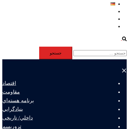
Deutsch
Aktivität
Mitglieder
#12877 (بدون عنوان)
Search
جستجو
برای:
Close
menu
اقتصاد
مقاومت
برنامه هسته‌اي
بنيادگرايي
داخلي/ تاریخی
تروريسم