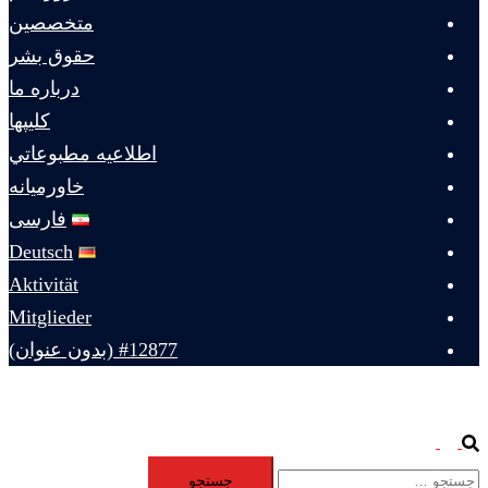
متخصصين
حقوق بشر
درباره ما
كليپها
اطلاعيه مطبوعاتي
خاورميانه
فارسی
Deutsch
Aktivität
Mitglieder
#12877 (بدون عنوان)
Toggle
Search
جستجو
menu