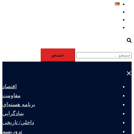
Deutsch
Aktivität
Mitglieder
#12877 (بدون عنوان)
Search
جستجو
برای:
Close
menu
اقتصاد
مقاومت
برنامه هسته‌اي
بنيادگرايي
داخلي/ تاریخی
تروريسم