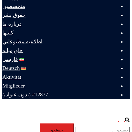
متخصصين
حقوق بشر
درباره ما
كليپها
اطلاعيه مطبوعاتي
خاورميانه
فارسی
Deutsch
Aktivität
Mitglieder
#12877 (بدون عنوان)
Toggle
Search
جستجو
menu