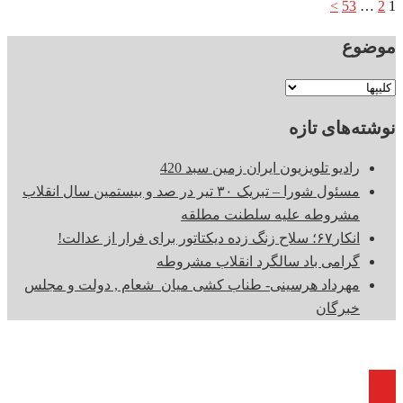
صفحه‌بندی
>
53
…
2
1
نوشته‌ها
موضوع
موضوع
نوشته‌های تازه
رادیو تلویزیون ایران زمین سبد 420
مسئول شورا – تبریک ۳۰ تیر در صد و بیستمین سال انقلاب
مشروطه علیه سلطنت مطلقه
انکار۶۷؛ سلاح زنگ زده دیکتاتور برای فرار از عدالت!
گرامی باد سالگرد انقلاب مشروطه
مهرداد هرسینی- طناب کشی میان شعام , دولت و مجلس
خبرگان