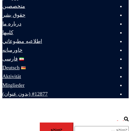
متخصصين
حقوق بشر
درباره ما
كليپها
اطلاعيه مطبوعاتي
خاورميانه
فارسی
Deutsch
Aktivität
Mitglieder
#12877 (بدون عنوان)
Toggle
Search
جستجو
menu