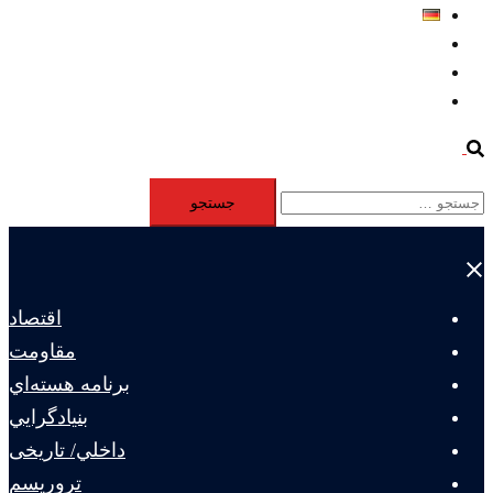
Deutsch
Aktivität
Mitglieder
#12877 (بدون عنوان)
Search
جستجو
برای:
Close
menu
اقتصاد
مقاومت
برنامه هسته‌اي
بنيادگرايي
داخلي/ تاریخی
تروريسم