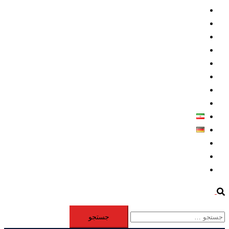
داخلي/ تاریخی
تروريسم
متخصصين
حقوق بشر
درباره ما
كليپها
اطلاعيه مطبوعاتي
خاورميانه
فارسی
Deutsch
Aktivität
Mitglieder
#12877 (بدون عنوان)
Search
جستجو
برای: