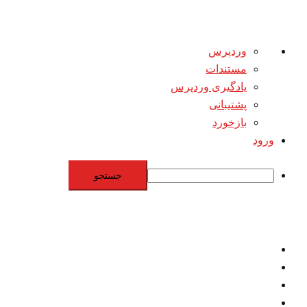
درباره
وردپرس
وردپرس
مستندات
یادگیری وردپرس
پشتیبانی
بازخورد
ورود
جستجو
Skip
to
content
اقتصاد
مقاومت
برنامه هسته‌اي
بنيادگرايي