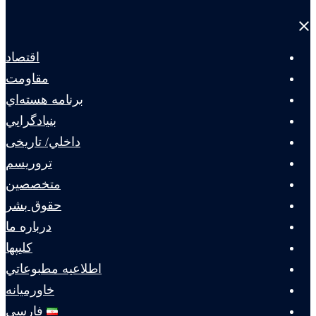
Close
menu
اقتصاد
مقاومت
برنامه هسته‌اي
بنيادگرايي
داخلي/ تاریخی
تروريسم
متخصصين
حقوق بشر
درباره ما
كليپها
اطلاعيه مطبوعاتي
خاورميانه
فارسی