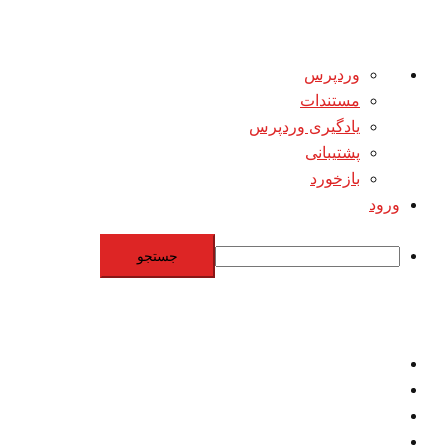
درباره
وردپرس
وردپرس
مستندات
یادگیری وردپرس
پشتیبانی
بازخورد
ورود
جستجو
Skip
to
content
اقتصاد
مقاومت
برنامه هسته‌اي
بنيادگرايي