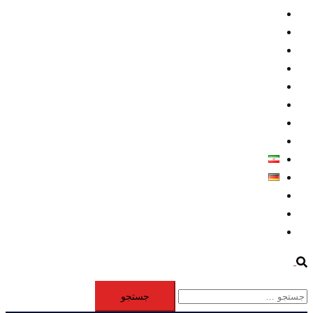
داخلي/ تاریخی
تروريسم
متخصصين
حقوق بشر
درباره ما
كليپها
اطلاعيه مطبوعاتي
خاورميانه
فارسی
Deutsch
Aktivität
Mitglieder
#12877 (بدون عنوان)
Search
جستجو
برای: