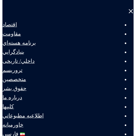
Close
menu
اقتصاد
مقاومت
برنامه هسته‌اي
بنيادگرايي
داخلي/ تاریخی
تروريسم
متخصصين
حقوق بشر
درباره ما
كليپها
اطلاعيه مطبوعاتي
خاورميانه
فارسی