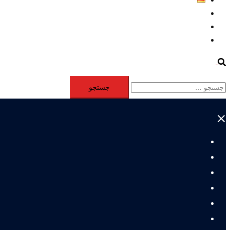
Aktivität
Mitglieder
#12877 (بدون عنوان)
Search
جستجو
برای:
Close
menu