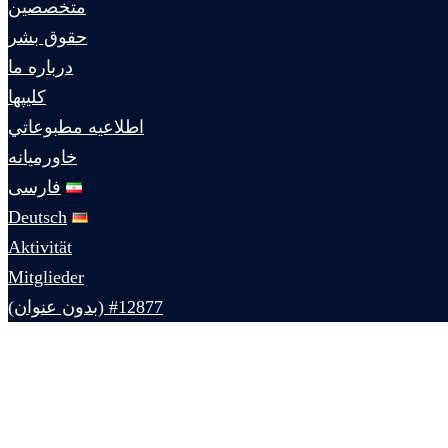
متخصصين
حقوق بشر
درباره ما
كليپها
اطلاعيه مطبوعاتي
خاورميانه
فارسی
Deutsch
Aktivität
Mitglieder
#12877 (بدون عنوان)