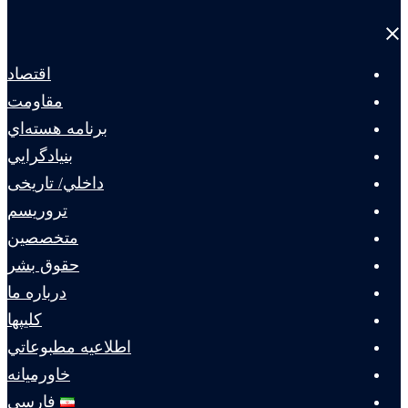
Close
menu
اقتصاد
مقاومت
برنامه هسته‌اي
بنيادگرايي
داخلي/ تاریخی
تروريسم
متخصصين
حقوق بشر
درباره ما
كليپها
اطلاعيه مطبوعاتي
خاورميانه
فارسی