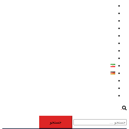
داخلي/ تاریخی
تروريسم
متخصصين
حقوق بشر
درباره ما
كليپها
اطلاعيه مطبوعاتي
خاورميانه
فارسی
Deutsch
Aktivität
Mitglieder
#12877 (بدون عنوان)
Search
جستجو
برای: