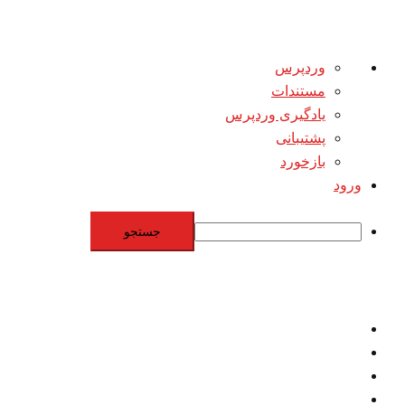
درباره
وردپرس
وردپرس
مستندات
یادگیری وردپرس
پشتیبانی
بازخورد
ورود
جستجو
Skip
to
content
اقتصاد
مقاومت
برنامه هسته‌اي
بنيادگرايي