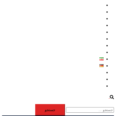
داخلي/ تاریخی
تروريسم
متخصصين
حقوق بشر
درباره ما
كليپها
اطلاعيه مطبوعاتي
خاورميانه
فارسی
Deutsch
Aktivität
Mitglieder
#12877 (بدون عنوان)
Search
جستجو
برای: