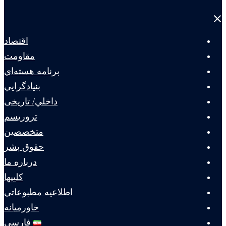
Close
menu
اقتصاد
مقاومت
برنامه هسته‌اي
بنيادگرايي
داخلي/ تاریخی
تروريسم
متخصصين
حقوق بشر
درباره ما
كليپها
اطلاعيه مطبوعاتي
خاورميانه
فارسی