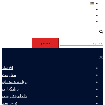
Deutsch
Aktivität
Mitglieder
#12877 (بدون عنوان)
Search
جستجو
برای:
Close
menu
اقتصاد
مقاومت
برنامه هسته‌اي
بنيادگرايي
داخلي/ تاریخی
تروريسم