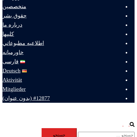
متخصصين
حقوق بشر
درباره ما
كليپها
اطلاعيه مطبوعاتي
خاورميانه
فارسی
Deutsch
Aktivität
Mitglieder
#12877 (بدون عنوان)
Toggle
Search
جستجو
menu