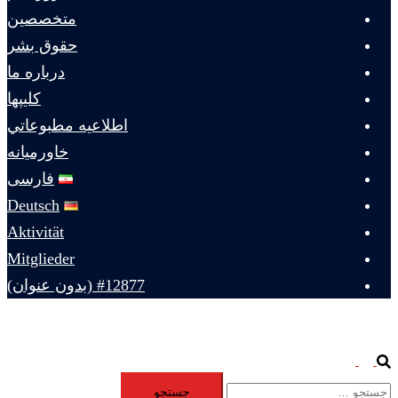
متخصصين
حقوق بشر
درباره ما
كليپها
اطلاعيه مطبوعاتي
خاورميانه
فارسی
Deutsch
Aktivität
Mitglieder
#12877 (بدون عنوان)
Toggle
Search
جستجو
menu