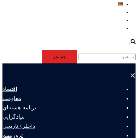
Deutsch
Aktivität
Mitglieder
#12877 (بدون عنوان)
Search
جستجو
برای:
Close
menu
اقتصاد
مقاومت
برنامه هسته‌اي
بنيادگرايي
داخلي/ تاریخی
تروريسم