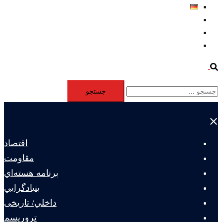
Deutsch
Aktivität
Mitglieder
#12877 (بدون عنوان)
Search
جستجو
برای:
Close
menu
اقتصاد
مقاومت
برنامه هسته‌اي
بنيادگرايي
داخلي/ تاریخی
تروريسم