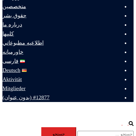
متخصصين
حقوق بشر
درباره ما
كليپها
اطلاعيه مطبوعاتي
خاورميانه
فارسی
Deutsch
Aktivität
Mitglieder
#12877 (بدون عنوان)
Toggle
Search
جستجو
menu