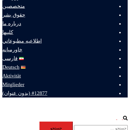
متخصصين
حقوق بشر
درباره ما
كليپها
اطلاعيه مطبوعاتي
خاورميانه
فارسی
Deutsch
Aktivität
Mitglieder
#12877 (بدون عنوان)
Toggle
Search
جستجو
menu