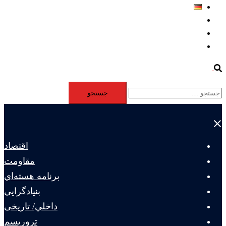
Deutsch
Aktivität
Mitglieder
#12877 (بدون عنوان)
Search
جستجو
برای:
Close
menu
اقتصاد
مقاومت
برنامه هسته‌اي
بنيادگرايي
داخلي/ تاریخی
تروريسم