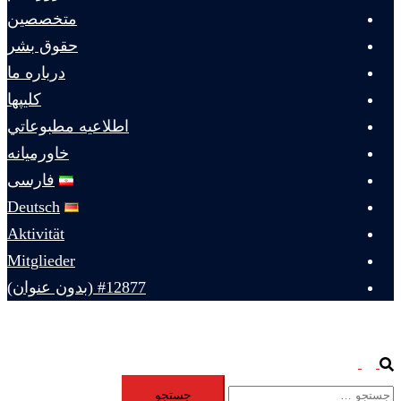
متخصصين
حقوق بشر
درباره ما
كليپها
اطلاعيه مطبوعاتي
خاورميانه
فارسی
Deutsch
Aktivität
Mitglieder
#12877 (بدون عنوان)
Toggle
Search
جستجو
menu