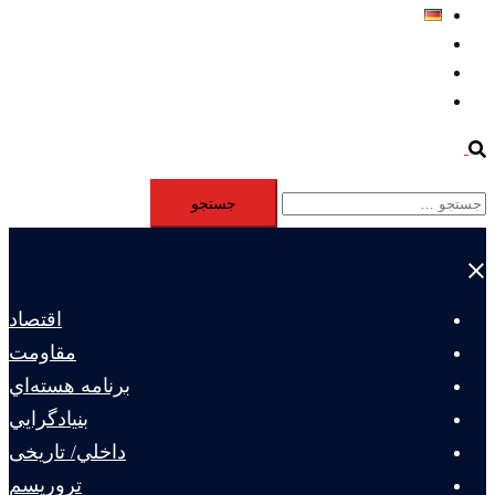
Deutsch
Aktivität
Mitglieder
#12877 (بدون عنوان)
Search
جستجو
برای:
Close
menu
اقتصاد
مقاومت
برنامه هسته‌اي
بنيادگرايي
داخلي/ تاریخی
تروريسم