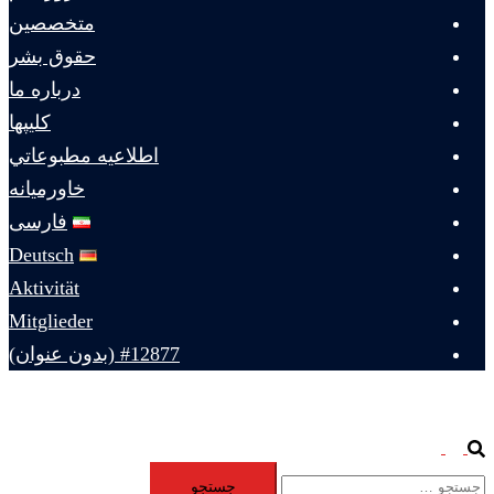
متخصصين
حقوق بشر
درباره ما
كليپها
اطلاعيه مطبوعاتي
خاورميانه
فارسی
Deutsch
Aktivität
Mitglieder
#12877 (بدون عنوان)
Toggle
Search
جستجو
menu