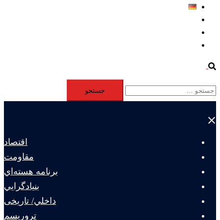
Deutsch
Aktivität
Mitglieder
#12877 (بدون عنوان)
Search
جستجو
برای:
Close
menu
اقتصاد
مقاومت
برنامه هسته‌اي
بنيادگرايي
داخلي/ تاریخی
تروريسم