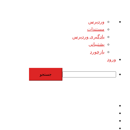
درباره
وردپرس
وردپرس
مستندات
یادگیری وردپرس
پشتیبانی
بازخورد
ورود
جستجو
Skip
to
content
اقتصاد
مقاومت
برنامه هسته‌اي
بنيادگرايي