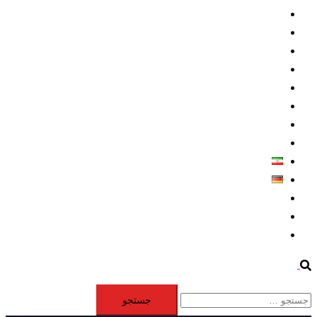
داخلي/ تاریخی
تروريسم
متخصصين
حقوق بشر
درباره ما
كليپها
اطلاعيه مطبوعاتي
خاورميانه
فارسی
Deutsch
Aktivität
Mitglieder
#12877 (بدون عنوان)
Search
جستجو
برای: