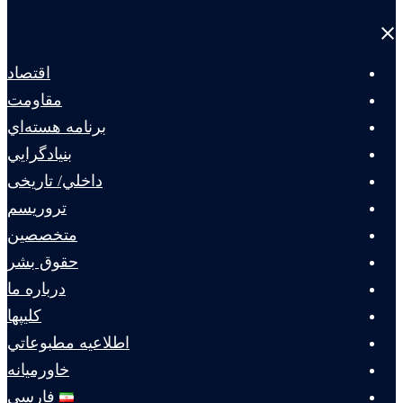
Close
menu
اقتصاد
مقاومت
برنامه هسته‌اي
بنيادگرايي
داخلي/ تاریخی
تروريسم
متخصصين
حقوق بشر
درباره ما
كليپها
اطلاعيه مطبوعاتي
خاورميانه
فارسی