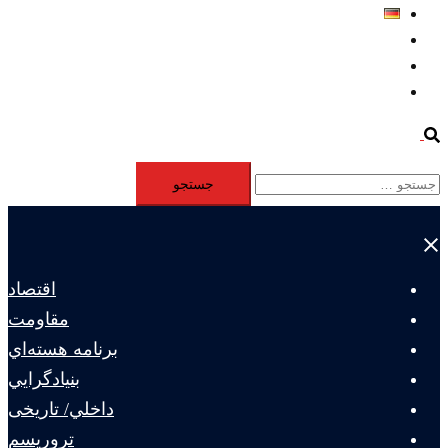
Deutsch
Aktivität
Mitglieder
#12877 (بدون عنوان)
Search
جستجو
برای:
Close
menu
اقتصاد
مقاومت
برنامه هسته‌اي
بنيادگرايي
داخلي/ تاریخی
تروريسم