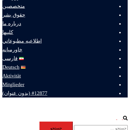
متخصصين
حقوق بشر
درباره ما
كليپها
اطلاعيه مطبوعاتي
خاورميانه
فارسی
Deutsch
Aktivität
Mitglieder
#12877 (بدون عنوان)
Toggle
Search
جستجو
menu