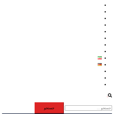
داخلي/ تاریخی
تروريسم
متخصصين
حقوق بشر
درباره ما
كليپها
اطلاعيه مطبوعاتي
خاورميانه
فارسی
Deutsch
Aktivität
Mitglieder
#12877 (بدون عنوان)
Search
جستجو
برای: