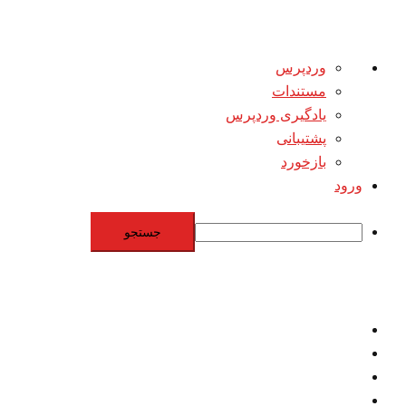
درباره
وردپرس
وردپرس
مستندات
یادگیری وردپرس
پشتیبانی
بازخورد
ورود
جستجو
Skip
to
content
اقتصاد
مقاومت
برنامه هسته‌اي
بنيادگرايي