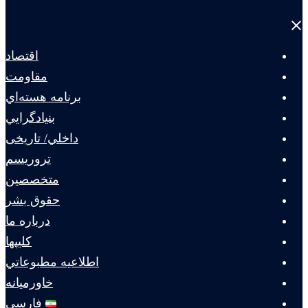
Close
menu
اقتصاد
مقاومت
برنامه هسته‌اي
بنيادگرايي
داخلي/ تاریخی
تروريسم
متخصصين
حقوق بشر
درباره ما
كليپها
اطلاعيه مطبوعاتي
خاورميانه
فارسی