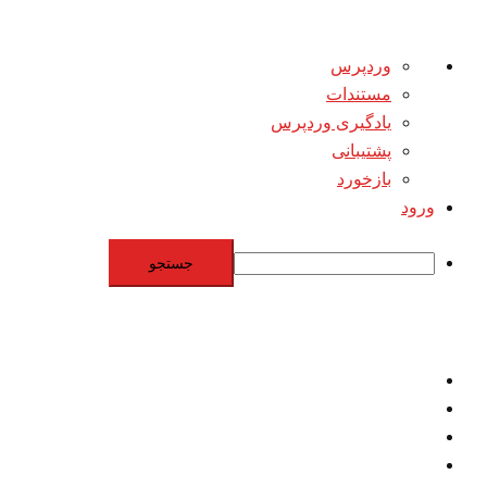
درباره
وردپرس
وردپرس
مستندات
یادگیری وردپرس
پشتیبانی
بازخورد
ورود
جستجو
Skip
to
content
اقتصاد
مقاومت
برنامه هسته‌اي
بنيادگرايي