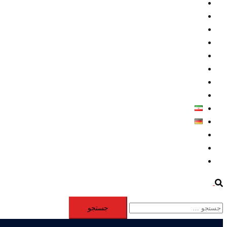
داخلي/ تاریخی
تروريسم
متخصصين
حقوق بشر
درباره ما
كليپها
اطلاعيه مطبوعاتي
خاورميانه
فارسی
Deutsch
Aktivität
Mitglieder
#12877 (بدون عنوان)
Search
جستجو
برای: