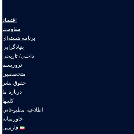
اقتصاد
مقاومت
برنامه هسته‌اي
بنيادگرايي
داخلي/ تاریخی
تروريسم
متخصصين
حقوق بشر
درباره ما
كليپها
اطلاعيه مطبوعاتي
خاورميانه
فارسی