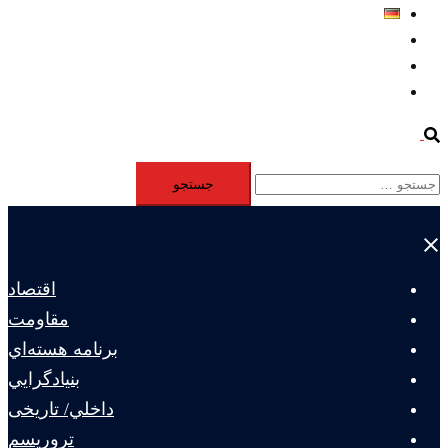
Deutsch
Aktivität
Mitglieder
#12877 (بدون عنوان)
Search
جستجو
برای:
Close
menu
اقتصاد
مقاومت
برنامه هسته‌اي
بنيادگرايي
داخلي/ تاریخی
تروريسم