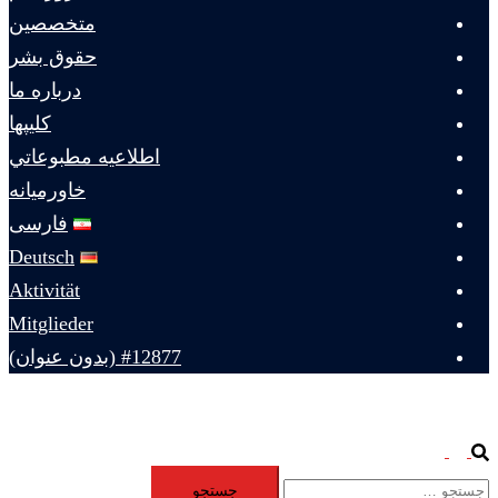
متخصصين
حقوق بشر
درباره ما
كليپها
اطلاعيه مطبوعاتي
خاورميانه
فارسی
Deutsch
Aktivität
Mitglieder
#12877 (بدون عنوان)
Toggle
Search
جستجو
menu