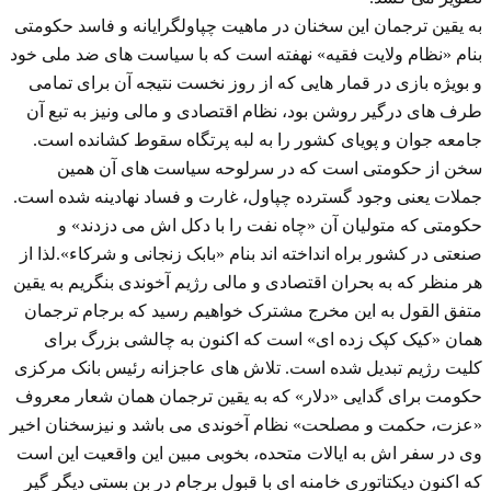
به یقین ترجمان این سخنان در ماهیت چپاولگرایانه و فاسد حکومتی
بنام «نظام ولایت فقیه» نهفته است که با سیاست های ضد ملی خود
و بویژه بازی در قمار هایی که از روز نخست نتیجه آن برای تمامی
طرف های درگیر روشن بود، نظام اقتصادی و مالی ونیز به تبع آن
جامعه جوان و پویای کشور را به لبه پرتگاه سقوط کشانده است.
سخن از حکومتی است که در سرلوحه سیاست های آن همین
جملات یعنی وجود گسترده چپاول، غارت و فساد نهادینه شده است.
حکومتی که متولیان آن «چاه نفت را با دکل اش می دزدند» و
صنعتی در کشور براه انداخته اند بنام «بابک زنجانی و شرکاء».لذا از
هر منظر که به بحران اقتصادی و مالی رژیم آخوندی بنگریم به یقین
متفق القول به این مخرج مشترک خواهیم رسید که برجام ترجمان
همان «کیک کپک زده ای» است که اکنون به چالشی بزرگ برای
کلیت رژیم تبدیل شده است. تلاش های عاجزانه رئیس بانک مرکزی
حکومت برای گدایی «دلار» که به یقین ترجمان همان شعار معروف
«عزت، حکمت و مصلحت» نظام آخوندی می باشد و نیزسخنان اخیر
وی در سفر اش به ایالات متحده، بخوبی مبین این واقعیت این است
که اکنون دیکتاتوری خامنه ای با قبول برجام در بن بستی دیگر گیر