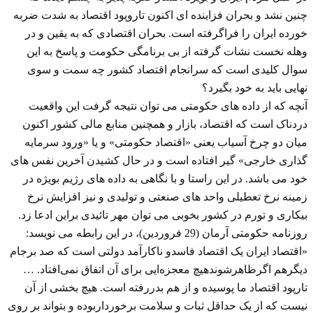
چنین نشد و بحران فزاینده ای اکنون تاروپود اقتصاد به شدت ضربه
خورده ایران را فراگرفته است. بحران اقتصادی که به یقین و در
وهله نخست نشات گرفته از بی برنامگی حکومت و پاسخ به این
سوال کلیدی است که سرانجام اقتصاد کشور چه سمت و سوی
نهایی باید به خود بگیرد؟
آنچه که از داده های حکومتی می توان نتیجه گرفت این واقعیت
دردناک است که اقتصاد، بازار و همچنین منابع مالی کشور اکنون
میان دو چرخ آسیاب یعنی «اقتصاد حکومتی» و یا «ورود سرمایه
گذاری خارجی» گیر افتاده است و در حال کشیدن آخرین نفس های
خود می باشد. در این راستا و با نگاهی به داده های رژیم بویژه در
زمینه نرخ تعطیلی واحد های صنعتی و تولیدی و نیز افزایش نرخ
بیکاری و تورم در کشور بخوبی می توان مهر تائیدی براین ادعا زد.
روزنامه حکومتی آرمان (29 فروردین)، در این رابطه می نویسد:
«اقتصاد ایران یک اقتصاد فاسدو ناکارآمد دولتی است که صد برجام
دیگرهم اگرظاهرشوندهیچ معجزه‌ایی برای آن اتفاق نمی‌افتاد. …
تارپود اقتصاد ما پوسیده و از هم بدررفته است. هیچ بخشی از آن
نیست که از یک حداقل ثبات و سلامت برخورداربوده و بتواند بر روی