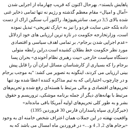
پا‌هایش بایستد». بهرحال اکنون که قریب چهارماه از اجرایی شدن
«آمال و امیال» مقام معظم گذشته و رژیم نه تنها تمامی ذخایر غنی
شده بالای 3,5 درصد، سانتریفیوژها، راکتور آب سنگین اراک از دست
داده بلکه حتی سایت فردو را نیز به «پارک تفریحی» تبدیل نموده
است، وزارتخارجه حکومت در تازه ترین ارزیابی های خود ازدلائل
«عدم اجرایی شدن برجام», بر تمامی اهدف سیاسی و اقتصادی
مورد نظر حکومت خط بطلان کشیده است.دراین رابطه متولی
دستگاه سیاست خارجی «بیت رهبری نظام آخوندی» بحران پسا
برجام را که بسیاری از کارشناسان مسائل ایران آن را قابل پیش
بینی ارزیابی می کردند، اینگونه به تصویر می کشد: “به موجب برجام
و در چارچوب اختیاراتی که به تیم مذاکره کننده اعطا شده بود تنها
تحریم‌های اقتصادی و مالی مرتبط با هسته‌ای رفع شده و تحریم‌های
مرتبط با بهانه‌های دیگر از جمله برنامه موشکی، تروریسم و حقوق
بشر و به طور کلی تحریم‌های اولیه آمریکا باقی مانده‌اند»
(خبرگزاری سپاه پاسداران فارس 30 فروردین 1395)
واقعیت نهفته در این جملات همان اعتراف شخص خامنه ای به وجود
«برجام های 2, 3, 4 و…» در فروردین ماه امسال می باشد که به