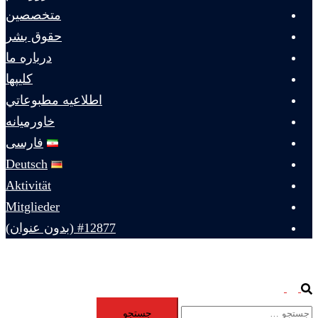
متخصصين
حقوق بشر
درباره ما
كليپها
اطلاعيه مطبوعاتي
خاورميانه
فارسی
Deutsch
Aktivität
Mitglieder
#12877 (بدون عنوان)
Toggle
Search
جستجو
menu