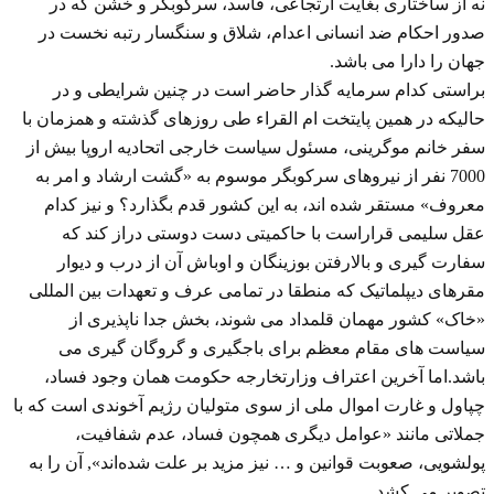
نه از ساختاری بغایت ارتجاعی، فاسد، سرکوبگر و خشن که در
صدور احکام ضد انسانی اعدام، شلاق و سنگسار رتبه نخست در
جهان را دارا می باشد.
براستی کدام سرمایه گذار حاضر است در چنین شرایطی و در
حالیکه در همین پایتخت ام القراء طی روزهای گذشته و همزمان با
سفر خانم موگرینی، مسئول سیاست خارجی اتحادیه اروپا بیش از
7000 نفر از نیروهای سرکوبگر موسوم به «گشت ارشاد و امر به
معروف» مستقر شده اند، به این کشور قدم بگذارد؟ و نیز کدام
عقل سلیمی قراراست با حاکمیتی دست دوستی دراز کند که
سفارت گیری و بالارفتن بوزینگان و اوباش آن از درب و دیوار
مقرهای دیپلماتیک که منطقا در تمامی عرف و تعهدات بین المللی
«خاک» کشور مهمان قلمداد می شوند، بخش جدا ناپذیری از
سیاست های مقام معظم برای باجگیری و گروگان گیری می
باشد.اما آخرین اعتراف وزارتخارجه حکومت همان وجود فساد،
چپاول و غارت اموال ملی از سوی متولیان رژیم آخوندی است که با
جملاتی مانند «عوامل دیگری همچون فساد، عدم شفافیت،
پولشویی، صعوبت قوانین و … نیز مزید بر علت شده‌اند», آن را به
تصویر می کشد.