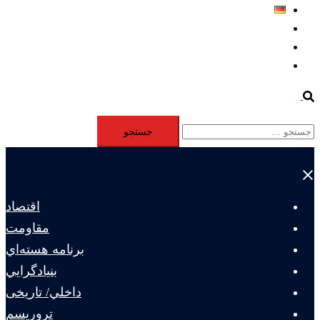
Deutsch
Aktivität
Mitglieder
#12877 (بدون عنوان)
Search
جستجو
برای:
Close
menu
اقتصاد
مقاومت
برنامه هسته‌اي
بنيادگرايي
داخلي/ تاریخی
تروريسم