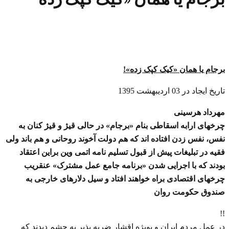
برجام یا همان «کیک کپک زده
»!
تاریخ ایجاد در 03 ارديبهشت 1395
مهرداد هرسینی
چرخهای ارابه اسقاطی بنام «برجام» در حالی قیژ و قیژ کنان به
نفس، نفس زدن افتاده اند که هم دولت آخوند روحانی و هم باند ولی
فقیه در تبلیغات پیش از قبول تسلیم نامه اتمی وین براین اعتقاد
بودند که با اجرایی شدن «برنامه جامع عمل مشترک» عنقریب
چرخهای اقتصادی براه خواهند افتاد و سیل دلارهای خارجی به
صندوق حکومت روان
!!
در عمل مردم ایران و بویژه اقشار ضربه پذیر به چشم دیدند که