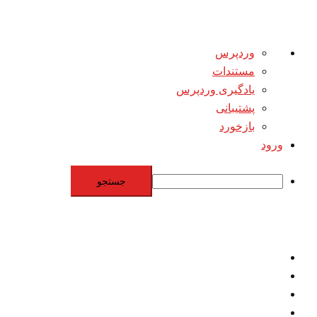
درباره
وردپرس
وردپرس
مستندات
یادگیری وردپرس
پشتیبانی
بازخورد
ورود
جستجو
Skip
to
content
اقتصاد
مقاومت
برنامه هسته‌اي
بنيادگرايي