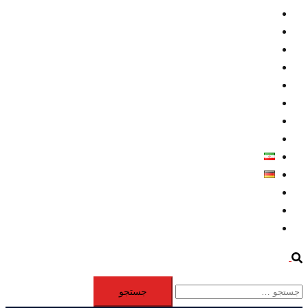
داخلي/ تاریخی
تروريسم
متخصصين
حقوق بشر
درباره ما
كليپها
اطلاعيه مطبوعاتي
خاورميانه
فارسی
Deutsch
Aktivität
Mitglieder
#12877 (بدون عنوان)
Search
جستجو
برای: