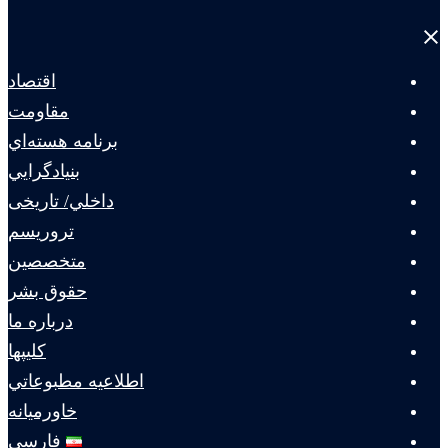
Close
menu
اقتصاد
مقاومت
برنامه هسته‌اي
بنيادگرايي
داخلي/ تاریخی
تروريسم
متخصصين
حقوق بشر
درباره ما
كليپها
اطلاعيه مطبوعاتي
خاورميانه
فارسی