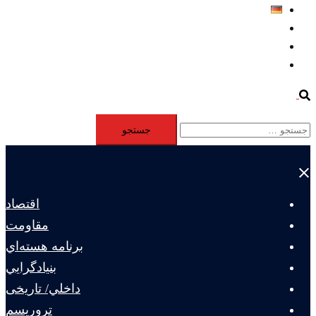
Deutsch
Aktivität
Mitglieder
#12877 (بدون عنوان)
Search
جستجو
برای:
Close
menu
اقتصاد
مقاومت
برنامه هسته‌اي
بنيادگرايي
داخلي/ تاریخی
تروريسم