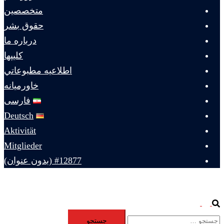
متخصصين
حقوق بشر
درباره ما
كليپها
اطلاعيه مطبوعاتي
خاورميانه
فارسی
Deutsch
Aktivität
Mitglieder
#12877 (بدون عنوان)
Toggle
Search
جستجو
menu