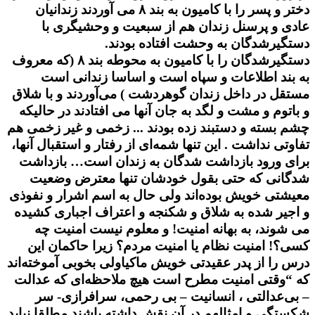
دختر و پسر را با کامیون به بند ۸ می آوردند زندانیان
عادی و پرسنل زندان هم از سبعیت و وحشیگری با
دستگیرشدگان به وحشت افتاده بودند.
دستگیرشدگان را با کامیون به محوطه بند ۸ (که معروف
به بند اطلاعات و سپاه است و اساسا زندانی است
مستقل در داخل زندان گوهردشت ) می‌آوردند و با شلاق
و باتوم و مشت و لگد به جان آنها می افتادند در حالیکه
چشم بسته و دستبند زده بودند ..‌. زخمی و غیر زخمی هم
تفاوتی نداشت . این تنها شمه‌ای از رفتار و استقبال آنها،
برای ورود بازداشت شدگان به زندان است… بازداشت
شدگانی که حتی بقول خودشان تنها معترض وضعیت
معیشتی خویش بوده‌اند ولی حال به اسم اشرار و نفوذی
و اجیر شده به شلاق و شکنجه و اعتراف اجباری کشیده
می شوند، به بهانه امنیت! و معلوم نیست امنیت چه
کسی؟! امنیت نظام یا امنیت مردم؟ زیرا حاکمان این
درس را از پدر عقیدتی خویش ماکیاولی بخوبی آموخته‌اند
که “وقتی امنیت مطرح است هیچ ملاحظه‌ای که عدالت
– بی‌عدالتی ، انسانیت – بی رحمی، سرافرازی- سر
شکستگی و امثالهم در آن نقش داشته باشند مطلقا نباید