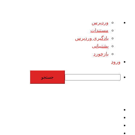
درباره
وردپرس
وردپرس
مستندات
یادگیری وردپرس
پشتیبانی
بازخورد
ورود
جستجو
Skip
to
content
اقتصاد
مقاومت
برنامه هسته‌اي
بنيادگرايي