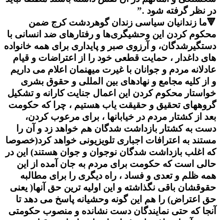
در نظر گرفته شود .”
🔻ما زندانیان سیاسی زندان گوهردشت کرج ضمن
محکوم کردن این وحشیگری‌ها و رفتارهای ضد انسانی با
دستگیرشدگان، و آرزوی صبر و پایداری برای همه خانواده
های داغدار ، حمایت قطعی خود را از اعتراضات و قیام
عادلانه مردم و جوانان با غیرت میهنمان اعلام می داریم
و از کلیه مجامع و نهادهای بین المللی و حقوق بشری
خواستار محکوم کردن این اعمال جنایت کارانه و تشکیل
گروههای تحقیق و حقیقت یاب هستیم ، چرا که حکومت
بعد از کشتار مردم در خیابانها ، برای مرعوب کردن،
دست به کشتار بازداشت شدگان هم خواهد زد و آن را
مستند به اعترافات اجباری تلویزیونی خواهد کرد(خصوصا
که اغلب بازداشت شدگان نوجوان و جوان هستند) این در
حالی است که حکومت برای مردم به جان آمده از این
همه ظلم و تعدی و فساد ، راه دیگری را برای مطالبه
حقوقشان باقی نگذاشته و این اولیه ترین حق آنها( یعنی
حق اعتراض) را هم این گونه وحشیانه پاسخ می دهد تا
آنجا که حتی نمایندگان دست نشانده و منصوب حکومتی