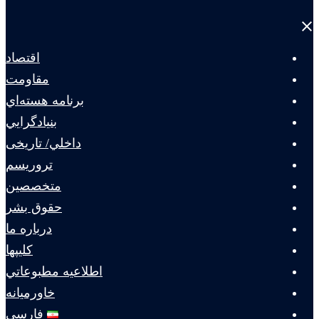
Close
menu
اقتصاد
مقاومت
برنامه هسته‌اي
بنيادگرايي
داخلي/ تاریخی
تروريسم
متخصصين
حقوق بشر
درباره ما
كليپها
اطلاعيه مطبوعاتي
خاورميانه
فارسی