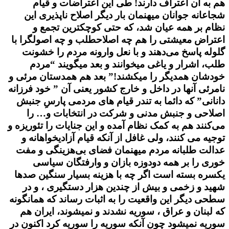
هم به آن اعتراف دارند! طی این اعتراضات و قیام
شجاعانه جوانان میهنمان بار دیگر اصلاح ناپذیری این
نظام بر همه عیان شد، که حتی کوچکترین تجمع و
اعتراض معیشتی را هم چه اصلاحطلب و چه اصولگرا با
گلوله پاسخ می‌دهند و با نعل وارونه مردم را خشونت
طلب‌، اشرار و یاغی میخوانند و بعد میگویند “مردم
خودشان همدیگر را میکشند!” بعد هم همدستان مرئی و
نامرئی آنها در داخل و خارج کشور یعنی آن ” خود فرزانه
دانانی” که دائما به تندر قیام های مردمی پارسِ جنبش
اصلاحی و جنبش مدنی و شرکت در انتخابات و… را
می‌کنند هم به کمک نظام آمده و این جنایات را تئوریزه و
توجیه می کنند‌، ولی غافل از آنکه قیام آزادیخواهانه و
عدالت طلبانه مردم میهنمان فضای بی‌هزینگی و مفت
خوری را بر همه دودوزه بازان و وارفتگان سیاسی
یکسره بسته است اگر چه با هزینه بسیار سنگین صدها
شهید و زخمی و بیش از چندین هزار دستگیری ، و در
سطحی دیگر این واقعیت را به اثبات رساند که همانگونه
که لبنان و عراق ، سوریه نشدند و نمیشوند، ایران هم
سوریه نمیشود چون آنکه سوریه را سوریه کرد اکنون در