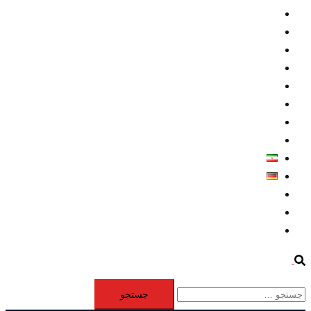
داخلي/ تاریخی
تروريسم
متخصصين
حقوق بشر
درباره ما
كليپها
اطلاعيه مطبوعاتي
خاورميانه
فارسی
Deutsch
Aktivität
Mitglieder
#12877 (بدون عنوان)
Search
جستجو
برای: