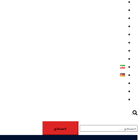
داخلي/ تاریخی
تروريسم
متخصصين
حقوق بشر
درباره ما
كليپها
اطلاعيه مطبوعاتي
خاورميانه
فارسی
Deutsch
Aktivität
Mitglieder
#12877 (بدون عنوان)
Search
جستجو
برای: