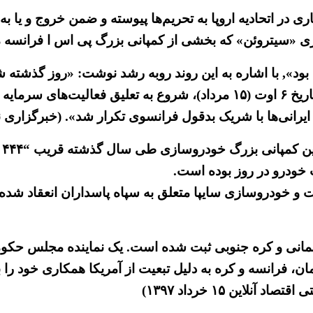
در اتحادیه اروپا به تحریم‌ها پیوسته و ضمن خروج و یا به 
 «سیتروئن» که بخشی از کمپانی بزرگ پی اس ا فرانسه می
د», با اشاره به این روند روبه رشد نوشت: «روز گذشته شرک
به‌منظور پیروی از قوانین (تحریمی) آمریکا (علیه ایران) از تاریخ ۶ اوت (۱۵
ی‌ها با شریک بدقول فرانسوی تکرار شد». (خبرگزاری نیروی ترور
ای
خودرو در روز بوده است.
 و خودروسازی سایپا متعلق به سپاه پاسداران انعقاد شده 
نی و کره جنوبی ثبت شده است. یک نماینده مجلس حکومتی ب
فرانسه و کره به دلیل تبعیت از آمریکا همکاری خود را با 
ین ۱۵ خرداد ۱۳۹۷)