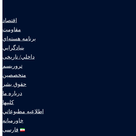
اقتصاد
مقاومت
برنامه هسته‌اي
بنيادگرايي
داخلي/ تاریخی
تروريسم
متخصصين
حقوق بشر
درباره ما
كليپها
اطلاعيه مطبوعاتي
خاورميانه
فارسی