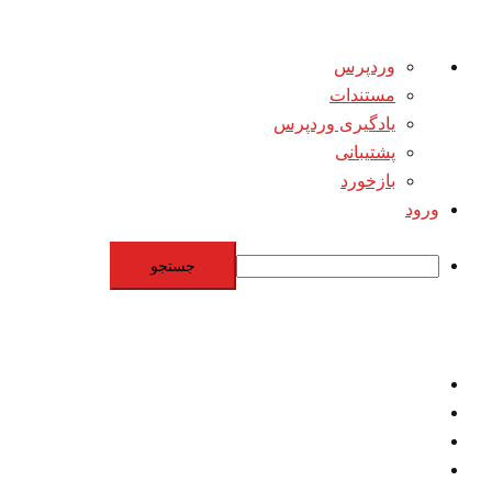
درباره
وردپرس
وردپرس
مستندات
یادگیری وردپرس
پشتیبانی
بازخورد
ورود
جستجو
Skip
to
content
اقتصاد
مقاومت
برنامه هسته‌اي
بنيادگرايي