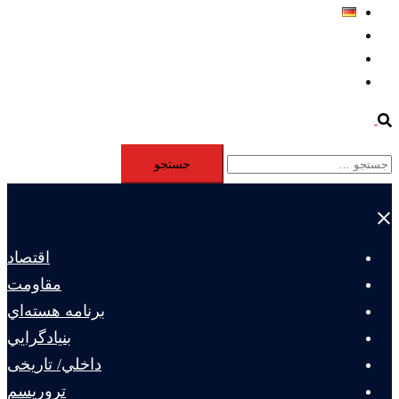
Deutsch
Aktivität
Mitglieder
#12877 (بدون عنوان)
Search
جستجو
برای:
Close
menu
اقتصاد
مقاومت
برنامه هسته‌اي
بنيادگرايي
داخلي/ تاریخی
تروريسم