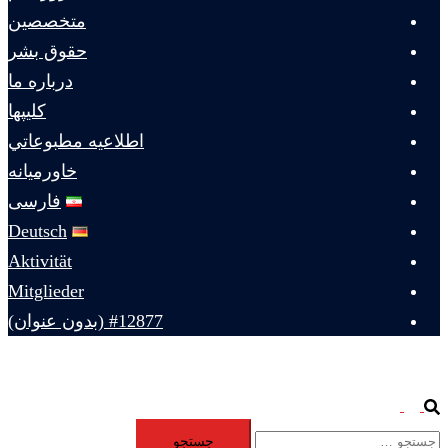
متخصصين
حقوق بشر
درباره ما
كليپها
اطلاعيه مطبوعاتي
خاورميانه
فارسی
Deutsch
Aktivität
Mitglieder
#12877 (بدون عنوان)
Toggle
Search
جستجو
menu