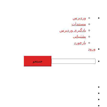
درباره
وردپرس
وردپرس
مستندات
یادگیری وردپرس
پشتیبانی
بازخورد
ورود
جستجو
Skip
to
content
اقتصاد
مقاومت
برنامه هسته‌اي
بنيادگرايي