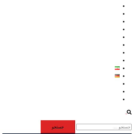
داخلي/ تاریخی
تروريسم
متخصصين
حقوق بشر
درباره ما
كليپها
اطلاعيه مطبوعاتي
خاورميانه
فارسی
Deutsch
Aktivität
Mitglieder
#12877 (بدون عنوان)
Search
جستجو
برای: