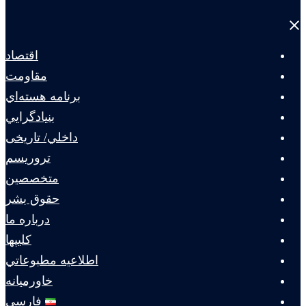
Close
menu
اقتصاد
مقاومت
برنامه هسته‌اي
بنيادگرايي
داخلي/ تاریخی
تروريسم
متخصصين
حقوق بشر
درباره ما
كليپها
اطلاعيه مطبوعاتي
خاورميانه
فارسی