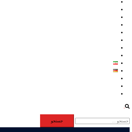
داخلي/ تاریخی
تروريسم
متخصصين
حقوق بشر
درباره ما
كليپها
اطلاعيه مطبوعاتي
خاورميانه
فارسی
Deutsch
Aktivität
Mitglieder
#12877 (بدون عنوان)
Search
جستجو
برای: