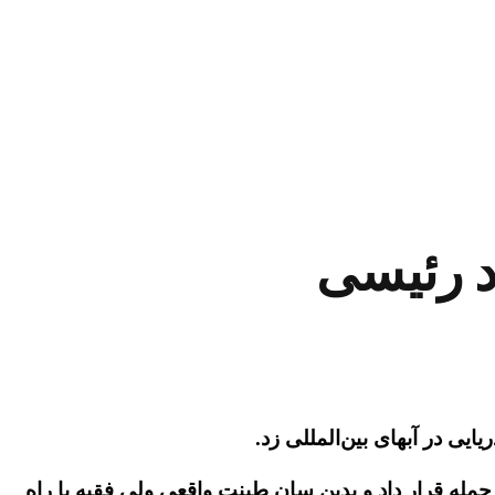
د رئیسی
یی در آبهای بین‌المللی زد.
مله قرار داد و بدین سان طینت واقعی ولی فقیه با راه