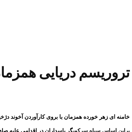
تروریسم دریایی همزمان
خامنه ای زهر خورده همزمان با بروی کارآوردن آخوند دژخیم
براین اساس سپاه سرکوبگر پاسداران در اقدامی علیه صلح و