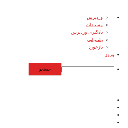
درباره
وردپرس
وردپرس
مستندات
یادگیری وردپرس
پشتیبانی
بازخورد
ورود
جستجو
Skip
to
content
اقتصاد
مقاومت
برنامه هسته‌اي
بنيادگرايي