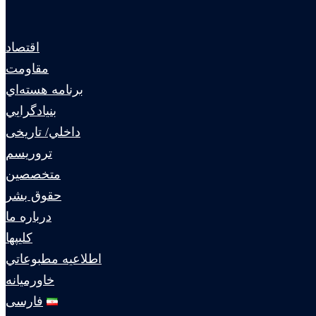
اقتصاد
مقاومت
برنامه هسته‌اي
بنيادگرايي
داخلي/ تاریخی
تروريسم
متخصصين
حقوق بشر
درباره ما
كليپها
اطلاعيه مطبوعاتي
خاورميانه
فارسی