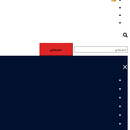
Aktivität
Mitglieder
#12877 (بدون عنوان)
Search
جستجو
برای:
Close
menu