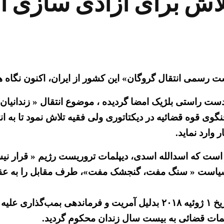
لاش برای آزادی سازی 
است رسمی انتقال گروگان» این کشور از ایران، اکنون نگا
ضا گردیده ، موضوع انتقال « زندانیان » ازتاریخ ۱۸ آوریل امسال به جریان خ
وی قوه قضائیه در دیکتاتوری ولی فقیه تلاش نمود تا به ان
وارد نماید.
است که اسدالله اسدی، دیپلمات تروریست رژیم « قرار نیست
 سیاست « سنگ مفت، گنجشک مفت»، طرف مقابل را به عقب 
اسدلله اسدی، دبیر سوم سفارت رژیم ایران در وین، در تاریخ ۱ ژوئیه ۲۰۱۸
مات قضائی به بیست سال زندان محکوم گردید.