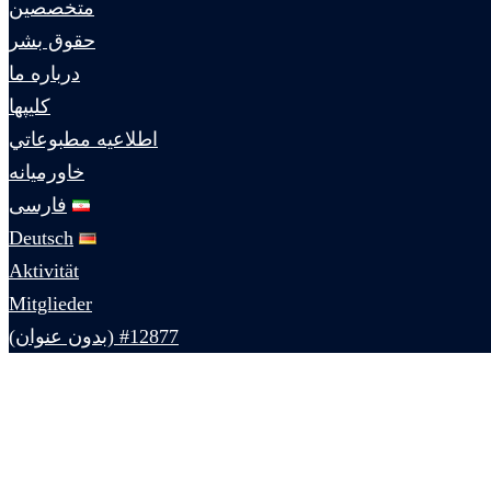
متخصصين
حقوق بشر
درباره ما
كليپها
اطلاعيه مطبوعاتي
خاورميانه
فارسی
Deutsch
Aktivität
Mitglieder
#12877 (بدون عنوان)