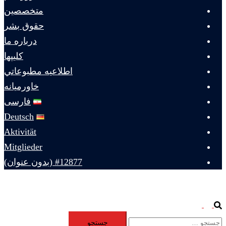
متخصصين
حقوق بشر
درباره ما
كليپها
اطلاعيه مطبوعاتي
خاورميانه
فارسی
Deutsch
Aktivität
Mitglieder
#12877 (بدون عنوان)
Toggle
Search
جستجو
menu