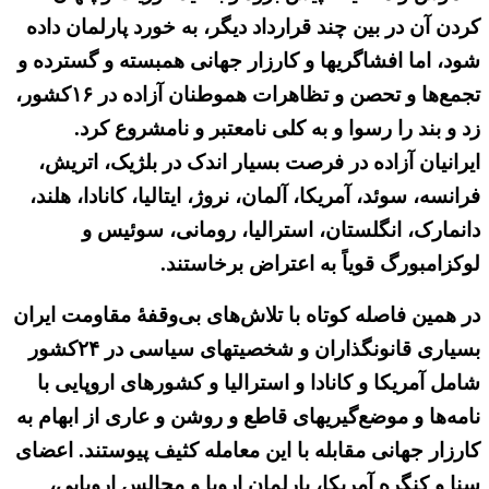
کردن آن در بین چند قرارداد دیگر، به خورد پارلمان داده
شود، اما افشاگریها و کارزار جهانی همبسته و گسترده و
تجمع‌ها و تحصن و تظاهرات هموطنان آزاده در ۱۶کشور،
زد و بند را رسوا و به کلی نامعتبر و نامشروع کرد.
ایرانیان آزاده در فرصت بسیار اندک در بلژیک، اتریش،
فرانسه، سوئد، آمریکا، آلمان، نروژ، ایتالیا، کانادا، هلند،
دانمارک، انگلستان، استرالیا، رومانی، سوئیس و
لوکزامبورگ قویاً به اعتراض برخاستند.
در همین فاصله کوتاه با تلاش‌های بی‌وقفهٔ مقاومت ایران
بسیاری قانونگذاران و شخصیتهای سیاسی در ۲۴کشور
شامل آمریکا و کانادا و استرالیا و کشورهای اروپایی با
نامه‌ها و موضع‌گیریهای قاطع و روشن و عاری از ابهام به
کارزار جهانی مقابله با این معامله کثیف پیوستند. اعضای
سنا و کنگره آمریکا، پارلمان اروپا و مجالس اروپایی،