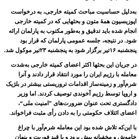
به‌دلیل حساسیت مباحث کمیته خارجی، به درخواست
اپوزیسیون همهٔ متون و بحثهایی که در کمیته خارجی
انجام شده باید تدقیق و به‌طور مکتوب به پارلمان ارائه
شود. در نتیجه، جلسه عمومی پارلمان که قرار بود
پنجشنبه ۱۶تیر برگزار شود به پنجشنبه ۲۳تیر موکول شد.
در جریان این بحثها اکثر اعضای کمیته خارجی به‌شدت
معامله با رژیم ایران را مورد انتقاد قرار دادند و آنرا
شرم‌آور و زمینه‌ساز اقدامات تروریستی بیشتر در بلژیک
و اروپا توسط رژیم آخوندی توصیف کردند. اما وزیر
دادگستری تحت عنوان ضرورت‌های ”امنیت ملی“،
اعضای ائتلاف حکومتی را به دادن رأی مثبت فراخواند.
با این‌که تلاش شده بود این معامله شرم‌آور با چراغ
خاموش و مخفیانه پیش برود و با قید فوریت و پنهان