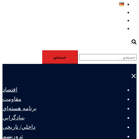
Deutsch
Aktivität
Mitglieder
#12877 (بدون عنوان)
Search
جستجو
برای:
Close
menu
اقتصاد
مقاومت
برنامه هسته‌اي
بنيادگرايي
داخلي/ تاریخی
تروريسم