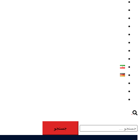
داخلي/ تاریخی
تروريسم
متخصصين
حقوق بشر
درباره ما
كليپها
اطلاعيه مطبوعاتي
خاورميانه
فارسی
Deutsch
Aktivität
Mitglieder
#12877 (بدون عنوان)
Search
جستجو
برای: