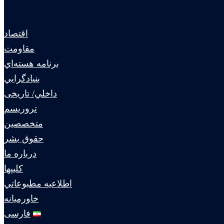
اقتصاد
مقاومت
برنامه هسته‌اي
بنيادگرايي
داخلي/ تاریخی
تروريسم
متخصصين
حقوق بشر
درباره ما
كليپها
اطلاعيه مطبوعاتي
خاورميانه
فارسی