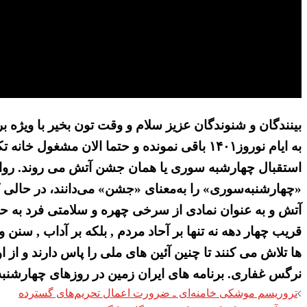
بینندگان و شنوندگان عزیز سلام و وقت تون بخیر با ویژه ب
به ایام نوروز۱۴۰۱ باقی نمونده و حتما الان
استقبال چهارشبه سوری یا همان جشن آتش می روند. روایت ه
«چهارشنبه‌سوری» را به‌معنای «جشن» می‌دانند، در حالی ک
آتش و به عنوان نمادی از سرخی چهره و سلامتی فرد به حس
قریب چهار دهه نه تنها بر آحاد مردم , بلکه بر آداب , سن
ها تلاش می کنند تا چنین آئین های ملی را پاس دارند و از
نرگس غفاری. برنامه های ایران زمین در روزهای چهارشنبه و جمعه از ساعت ۲۰ بوقت اروپای مرکزی در فیسبوک
Post
تروریسم موشکی خامنه‌ای ـ ضرورت اعمال تحریم‌های گسترده