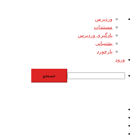
درباره
وردپرس
وردپرس
مستندات
یادگیری وردپرس
پشتیبانی
بازخورد
ورود
جستجو
Skip
to
content
اقتصاد
مقاومت
برنامه هسته‌اي
بنيادگرايي