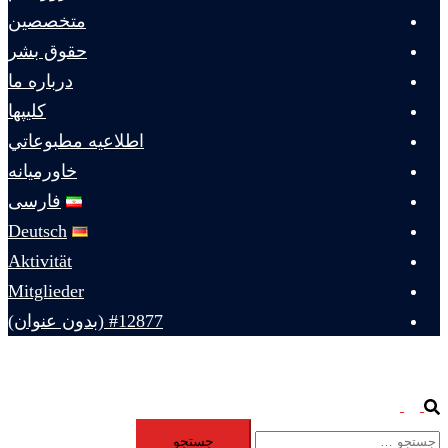
متخصصين
حقوق بشر
درباره ما
كليپها
اطلاعيه مطبوعاتي
خاورميانه
فارسی
Deutsch
Aktivität
Mitglieder
#12877 (بدون عنوان)
Toggle
Search
جستجو
menu