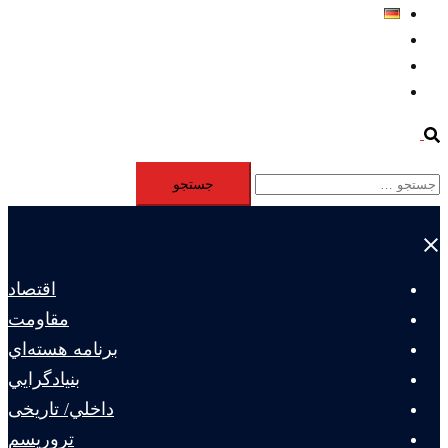
Deutsch
Aktivität
Mitglieder
#12877 (بدون عنوان)
Search
جستجو
برای:
Close
menu
اقتصاد
مقاومت
برنامه هسته‌اي
بنيادگرايي
داخلي/ تاریخی
تروريسم