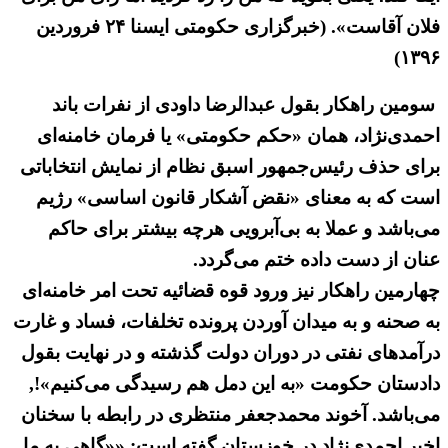
فلان آقاست». (خبرگزاری حکومتی ایسنا ۲۴ فروردین
۱۳۹۶)
سومین راهکار بقول عبدالرضا داودی از نفرات باند
احمدی‌نژاد، همان «حکم حکومتی» یا فرمان خامنه‌ای
برای حذف رئیس‌جمهور اسبق نظام از نمایش انتخاباتی
است که به معنای «نقض آشکار قانون اساسی» رژیم
می‌باشد و عملا به بی‌آبرویی هرچه بیشتر برای حاکم
عنان از دست داده ختم می‌گردد.
چهارمین راهکار نیز ورود قوه قضائیه تحت امر خامنه‌ای
به صحنه و به میدان آوردن پرونده تخلفات، فساد و غارت
درآمدهای نفتی در دوران دولت گذشته و در نهایت بقول
دادستان حکومت «به این دمل هم رسیدگی می‌کنیم»!,
می‌باشد. آخوند محمدجعفر منتظری در رابطه با سخنان
اخیر احمدی‌نژاد در خوزستان گفته است: ««گاهی به ما