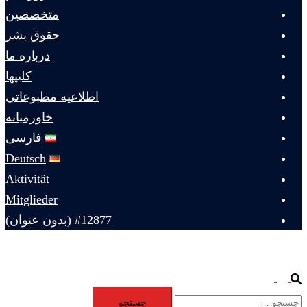
متخصصين
حقوق بشر
درباره ما
كليپها
اطلاعيه مطبوعاتي
خاورميانه
فارسی
Deutsch
Aktivität
Mitglieder
#12877 (بدون عنوان)
Toggle
Search
جستجو
menu