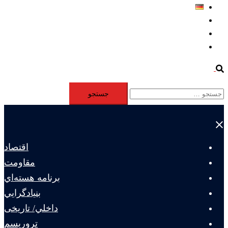
Deutsch
Aktivität
Mitglieder
#12877 (بدون عنوان)
Search
جستجو
برای:
Close
menu
اقتصاد
مقاومت
برنامه هسته‌اي
بنيادگرايي
داخلي/ تاریخی
تروريسم