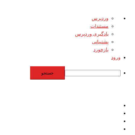
درباره
وردپرس
وردپرس
مستندات
یادگیری وردپرس
پشتیبانی
بازخورد
ورود
جستجو
Skip
to
content
اقتصاد
مقاومت
برنامه هسته‌اي
بنيادگرايي