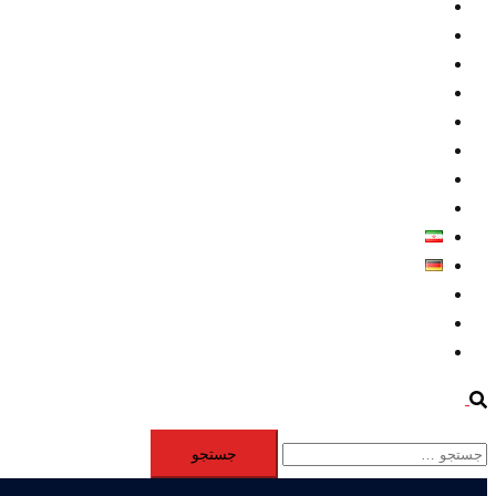
داخلي/ تاریخی
تروريسم
متخصصين
حقوق بشر
درباره ما
كليپها
اطلاعيه مطبوعاتي
خاورميانه
فارسی
Deutsch
Aktivität
Mitglieder
#12877 (بدون عنوان)
Search
جستجو
برای: