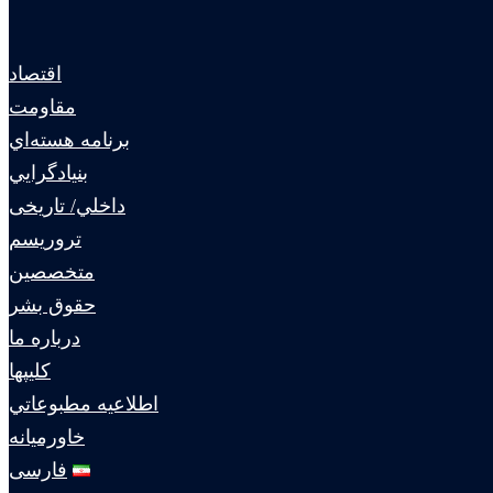
اقتصاد
مقاومت
برنامه هسته‌اي
بنيادگرايي
داخلي/ تاریخی
تروريسم
متخصصين
حقوق بشر
درباره ما
كليپها
اطلاعيه مطبوعاتي
خاورميانه
فارسی